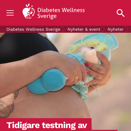
OM DIABETES
Diabetes Wellness Sverige
Nyheter & event
Nyheter
STÖD OSS
FORSKNING
NYHETER & EVENT
OM OSS
GRATIS DIABETESPRODUKTER
Blodsockerkollen
Tidigare testning av