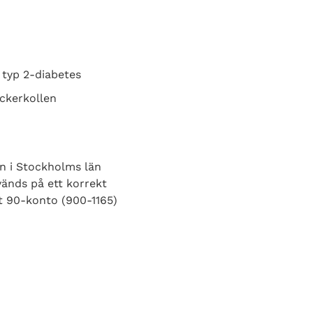
 typ 2-diabetes
ockerkollen
en i Stockholms län
vänds på ett korrekt
tt 90-konto (900-1165)