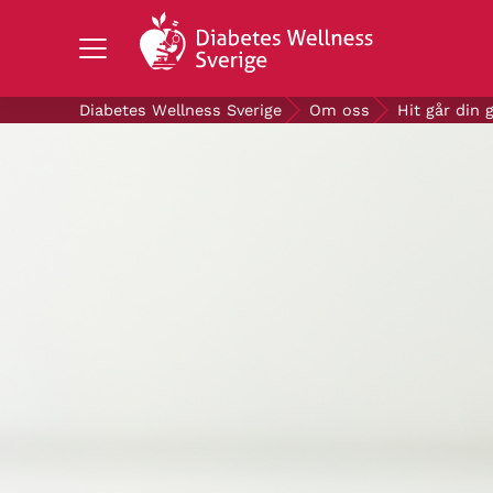
Search Diabetes Wellness Sverige
Diabetes Wellness Sverige
Om oss
Hit går din 
OM DIABETES
STÖD OSS
FORSKNING
NYHETER & EVENT
OM OSS
GRATIS DIABETESPRODUKTER
Blodsockerkollen