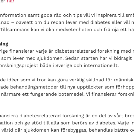
ter
här
.
formation samt goda råd och tips vill vi inspirera till små
lnad – oavsett om du redan lever med diabetes eller vill m
. Tillsammans kan vi öka medvetenheten och främja ett häl
ning
ige finansierar varje år diabetesrelaterad forskning med m
r som lever med sjukdomen. Sedan starten har vi bidragit
forskningsprojekt både i Sverige och internationellt.
de idéer som vi tror kan göra verklig skillnad för männi
rade behandlingsmetoder till nya upptäckter som förhoppn
 närmare ett fungerande botemedel. Vi finansierar forskn
nansiera diabetesrelaterad forskning är en del av vårt br
tion och ge stöd till alla som berörs av diabetes. Varje i
n värld där sjukdomen kan förebyggas, behandlas bättre 