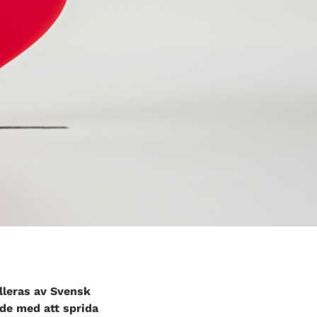
producera insulin eller det insulin som
produceras fungerar inte (så kallad
insulinresistens).
lleras av Svensk
de med att sprida