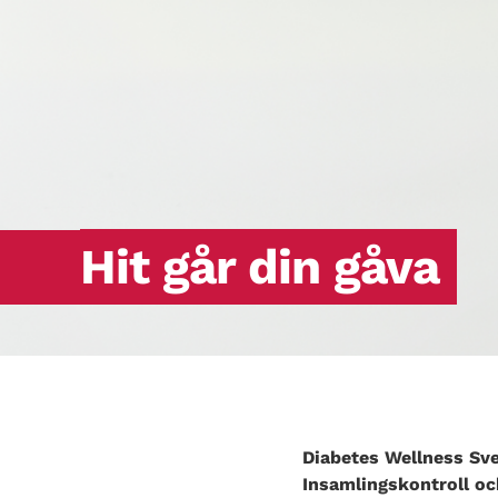
Hit går din gåva
Diabetes Wellness Sve
Insamlingskontroll oc