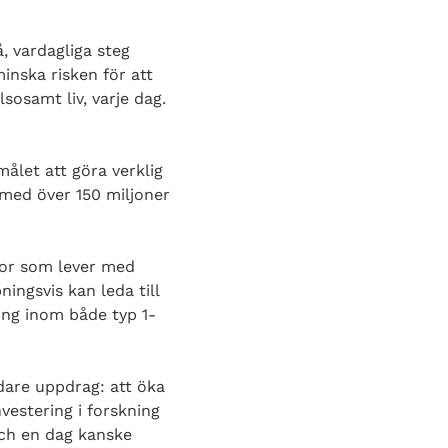
, vardagliga steg
inska risken för att
sosamt liv, varje dag.
ålet att göra verklig
 med över 150 miljoner
skor som lever med
ingsvis kan leda till
ing inom både typ 1-
edare uppdrag: att öka
nvestering i forskning
och en dag kanske