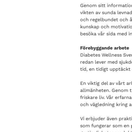
Genom
sitt informatio
vikten av sunda levnad
och regelbundet och år
kunskap och motivati
besöka vår sida med i
Förebyggande arbete
Diabetes
Wellness Sver
redan lever med sjukdo
tid, en tidigt upptäckt
En viktig del av vårt a
allmänheten. Genom ti
friskare liv. Vår erfar
och vägledning kring a
Vi erbjuder även prak
som fungerar som en p