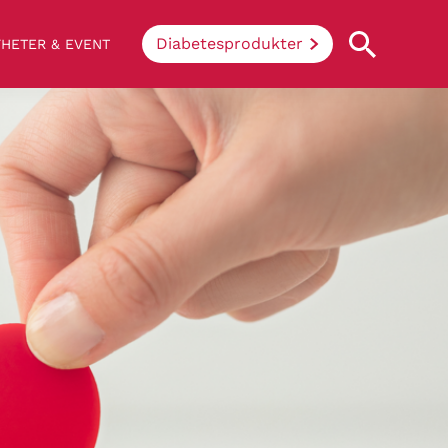
Diabetesprodukter
HETER & EVENT
Vad innebär diabetes?
Enkelt uttryckt hindrar sjukdomen
kroppen ifrån att konvertera socker och
stärkelse från mat till energi. Vid
diabetes klarar inte kroppen av att