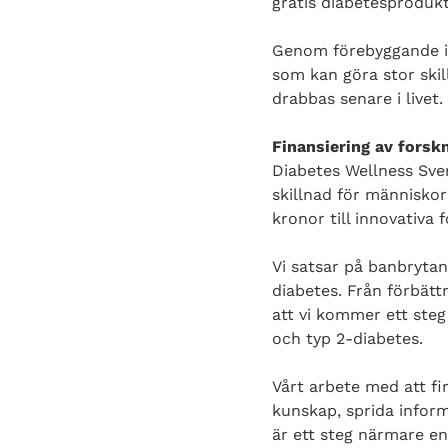
gratis diabetesproduk
Genom
förebyggande in
som kan göra stor skil
drabbas senare i livet
Finansiering av forsk
Diabetes
Wellness Sver
skillnad för människo
kronor till innovativa 
Vi satsar på banbrytan
diabetes. Från förbätt
att vi kommer ett steg
och typ 2-diabetes.
Vårt arbete med
att fi
kunskap, sprida informa
är ett steg närmare e