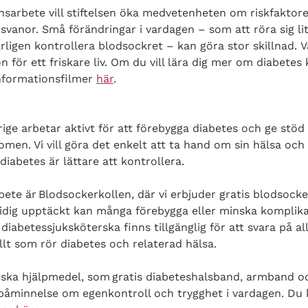
nsarbete vill stiftelsen öka medvetenheten om riskfaktor
svanor. Små förändringar i vardagen – som att röra sig li
ligen kontrollera blodsockret – kan göra stor skillnad.
V
on
för ett friskare liv.
Om du vill lära dig mer om diabetes
nformationsfilmer
här
.
ige arbetar aktivt för att förebygga diabetes och ge stöd
men. Vi vill göra det enkelt att ta hand om sin hälsa och 
 diabetes är lättare att kontrollera.
rbete är Blodsockerkollen, där vi erbjuder gratis blodsocker
dig upptäckt kan många förebygga eller minska komplikat
na diabetessjuksköterska
finns tillgänglig för att svara på
al
llt som rör diabetes och relaterad hälsa.
tiska hjälpmedel, som gratis diabeteshalsband, armband 
åminnelse om egenkontroll och trygghet i vardagen. Du k