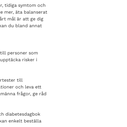
er, tidiga symtom och
te mer, äta balanserat
årt mål är att ge dig
 kan du bland annat
 till personer som
upptäcka risker i
tester till
ioner och leva ett
lmänna frågor, ge råd
och diabetesdagbok
an enkelt beställa