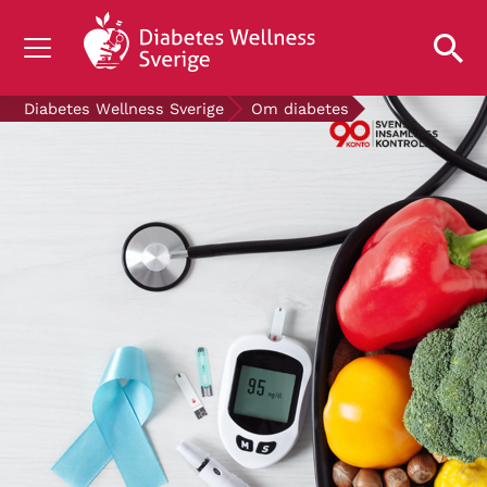
OM DIABETES
Diabetes Wellness Sverige
Om diabetes
STÖD OSS
FORSKNING
NYHETER & EVENT
OM OSS
GRATIS DIABETESPRODUKTER
Blodsockerkollen