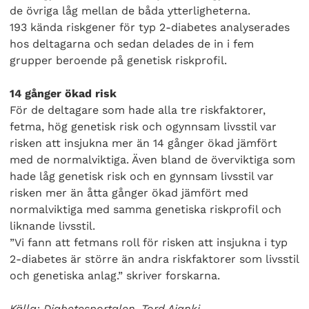
de övriga låg mellan de båda ytterligheterna.
193 kända riskgener för typ 2-diabetes analyserades
hos deltagarna och sedan delades de in i fem
grupper beroende på genetisk riskprofil.
14 gånger ökad risk
För de deltagare som hade alla tre riskfaktorer,
Search Diabetes Wellness Sverige
fetma, hög genetisk risk och ogynnsam livsstil var
risken att insjukna mer än 14 gånger ökad jämfört
med de normalviktiga. Även bland de överviktiga som
hade låg genetisk risk och en gynnsam livsstil var
risken mer än åtta gånger ökad jämfört med
normalviktiga med samma genetiska riskprofil och
liknande livsstil.
”Vi fann att fetmans roll för risken att insjukna i typ
2-diabetes är större än andra riskfaktorer som livsstil
och genetiska anlag.” skriver forskarna.
Källa: Diabetesportalen, Tord Ajanki