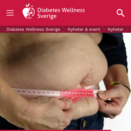
OM DIABETES
Diabetes Wellness Sverige
Nyheter & event
Nyheter
STÖD OSS
FORSKNING
NYHETER & EVENT
OM OSS
GRATIS DIABETESPRODUKTER
Blodsockerkollen