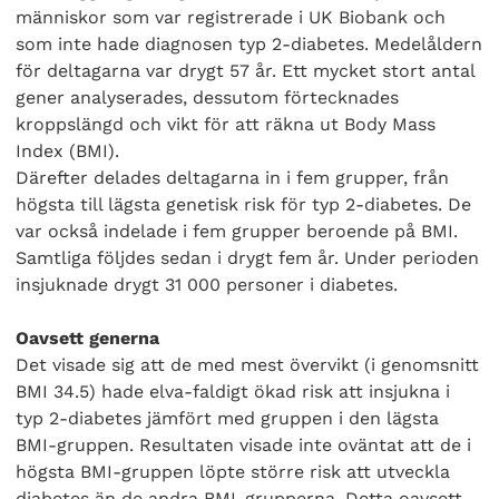
människor som var registrerade i UK Biobank och
som inte hade diagnosen typ 2-diabetes. Medelåldern
för deltagarna var drygt 57 år. Ett mycket stort antal
gener analyserades, dessutom förtecknades
kroppslängd och vikt för att räkna ut Body Mass
Index (BMI).
Därefter delades deltagarna in i fem grupper, från
högsta till lägsta genetisk risk för typ 2-diabetes. De
var också indelade i fem grupper beroende på BMI.
Samtliga följdes sedan i drygt fem år. Under perioden
insjuknade drygt 31 000 personer i diabetes.
Oavsett generna
Det visade sig att de med mest övervikt (i genomsnitt
BMI 34.5) hade elva-faldigt ökad risk att insjukna i
typ 2-diabetes jämfört med gruppen i den lägsta
BMI-gruppen. Resultaten visade inte oväntat att de i
högsta BMI-gruppen löpte större risk att utveckla
diabetes än de andra BMI-grupperna. Detta oavsett