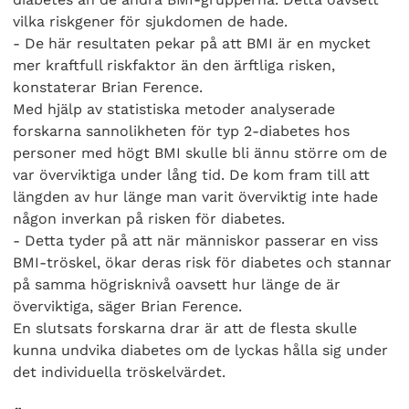
vilka riskgener för sjukdomen de hade.
- De här resultaten pekar på att BMI är en mycket
mer kraftfull riskfaktor än den ärftliga risken,
konstaterar Brian Ference.
Med hjälp av statistiska metoder analyserade
forskarna sannolikheten för typ 2-diabetes hos
personer med högt BMI skulle bli ännu större om de
var överviktiga under lång tid. De kom fram till att
längden av hur länge man varit överviktig inte hade
någon inverkan på risken för diabetes.
- Detta tyder på att när människor passerar en viss
BMI-tröskel, ökar deras risk för diabetes och stannar
på samma högrisknivå oavsett hur länge de är
överviktiga, säger Brian Ference.
En slutsats forskarna drar är att de flesta skulle
kunna undvika diabetes om de lyckas hålla sig under
det individuella tröskelvärdet.