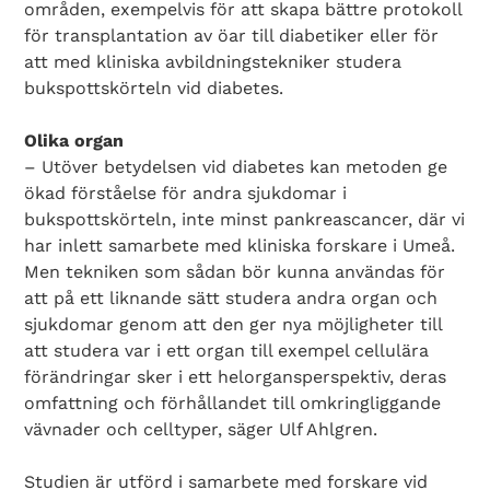
områden, exempelvis för att skapa bättre protokoll
för transplantation av öar till diabetiker eller för
att med kliniska avbildningstekniker studera
bukspottskörteln vid diabetes.
Olika organ
– Utöver betydelsen vid diabetes kan metoden ge
ökad förståelse för andra sjukdomar i
bukspottskörteln, inte minst pankreascancer, där vi
har inlett samarbete med kliniska forskare i Umeå.
Men tekniken som sådan bör kunna användas för
att på ett liknande sätt studera andra organ och
sjukdomar genom att den ger nya möjligheter till
Search Diabetes Wellness Sverige
att studera var i ett organ till exempel cellulära
förändringar sker i ett helorgansperspektiv, deras
omfattning och förhållandet till omkringliggande
vävnader och celltyper, säger Ulf Ahlgren.
Studien är utförd i samarbete med forskare vid