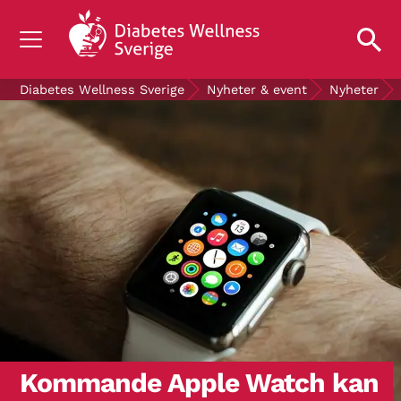
OM DIABETES
Diabetes Wellness Sverige
Nyheter & event
Nyheter
STÖD OSS
FORSKNING
NYHETER & EVENT
OM OSS
GRATIS DIABETESPRODUKTER
Blodsockerkollen
Kommande Apple Watch kan