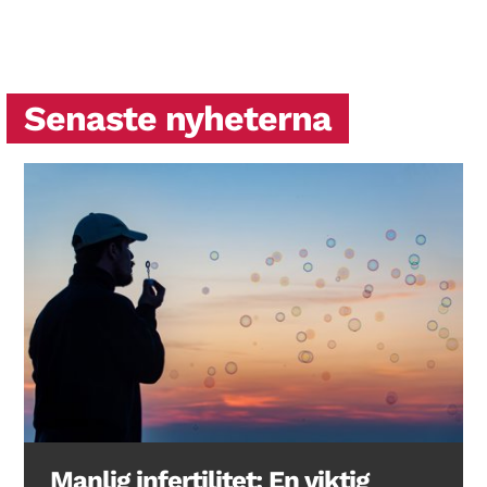
Search Diabetes Wellness Sverige
Senaste nyheterna
Manlig infertilitet: En viktig