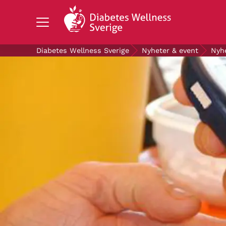
Search Diabetes Wellness Sverige
Diabetes Wellness Sverige
Nyheter & event
Nyh
OM DIABETES
STÖD OSS
FORSKNING
NYHETER & EVENT
OM OSS
GRATIS DIABETESPRODUKTER
Blodsockerkollen