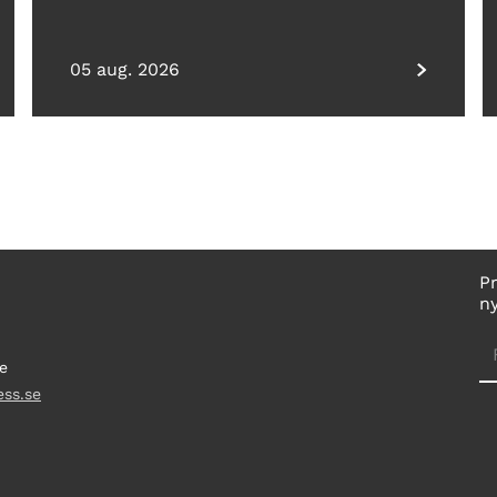
05 aug. 2026
P
n
e
ess.se