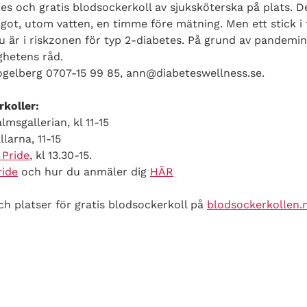
s och gratis blodsockerkoll av sjuksköterska på plats. Det
något, utom vatten, en timme före mätning. Men ett stick i 
 är i riskzonen för typ 2-diabetes. På grund av pandemin 
ghetens råd.
gelberg 0707-15 99 85, ann@diabeteswellness.se.
koller:
msgallerian, kl 11-15
larna, 11-15
 Pride
, kl 13.30-15.
ride
och hur du anmäler dig
HÄR
och platser för gratis blodsockerkoll på
blodsockerkollen.