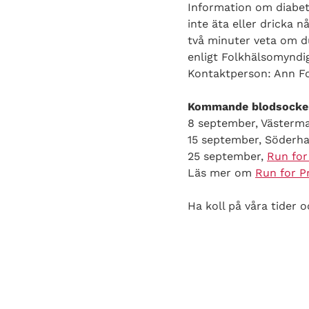
Information om diabete
inte äta eller dricka 
två minuter veta om du
enligt Folkhälsomyndi
Kontaktperson: Ann Fo
Kommande blodsocker
8 september, Västermal
15 september, Söderhal
25 september,
Run for
Läs mer om
Run for P
Ha koll på våra tider 