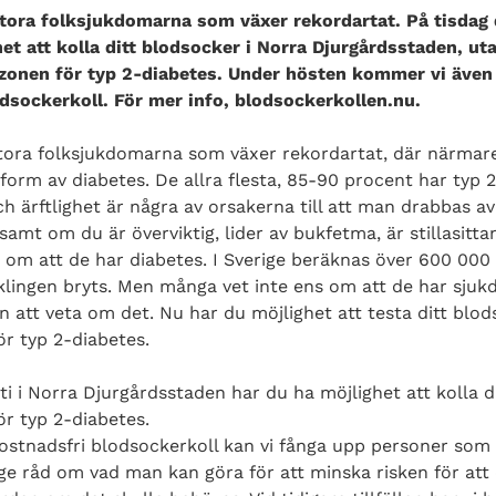
stora folksjukdomarna som växer rekordartat. På tisdag 
t att kolla ditt blodsocker i Norra Djurgårdsstaden, u
kzonen för typ 2-diabetes. Under hösten kommer vi även 
odsockerkoll. För mer info, blodsockerkollen.nu.
stora folksjukdomarna som växer rekordartat, där närmar
 form av diabetes. De allra flesta, 85-90 procent har typ 
 ärftlighet är några av orsakerna till att man drabbas av
amt om du är överviktig, lider av bukfetma, är stillasitta
 om att de har diabetes. I Sverige beräknas över 600 000
klingen bryts. Men många vet inte ens om att de har sju
 att veta om det. Nu har du möjlighet att testa ditt blod
ör typ 2-diabetes.
ti i Norra Djurgårdsstaden har du ha möjlighet att kolla 
ör typ 2-diabetes.
stnadsfri blodsockerkoll kan vi fånga upp personer som l
 ge råd om vad man kan göra för att minska risken för at