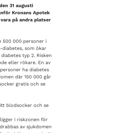
den 31 augusti
tanför Kronans Apotek
vara på andra platser
e 500 000 personer i
2-diabetes, som ökar
 diabetes typ 2. Risken
nde eller rökare. En av
 personer ha diabetes
kdomen där 150 000 går
socker gratis och se
ditt blodsocker och se
igger i riskzonen för
t drabbas av sjukdomen