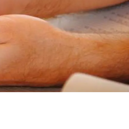
producera insulin eller det insulin som
produceras fungerar inte (så kallad
insulinresistens).