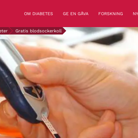
OM DIABETES
GE EN GÅVA
FORSKNING
NY
eter
Gratis blodsockerkoll