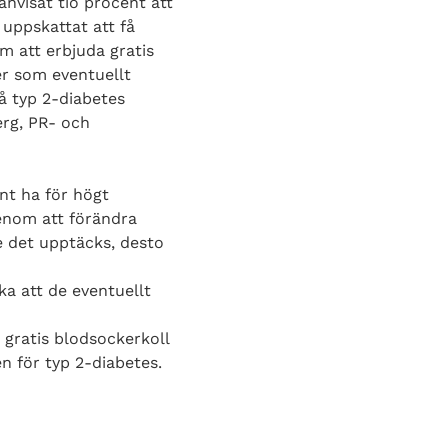
hänvisat tio procent att
 uppskattat att få
m att erbjuda gratis
er som eventuellt
å typ 2-diabetes
erg, PR- och
nt ha för högt
Genom att förändra
e det upptäcks, desto
ka att de eventuellt
 gratis blodsockerkoll
n för typ 2-diabetes.