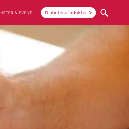
Diabetesprodukter
HETER & EVENT
Vad innebär diabetes?
Enkelt uttryckt hindrar sjukdomen
kroppen ifrån att konvertera socker och
stärkelse från mat till energi. Vid
diabetes klarar inte kroppen av att