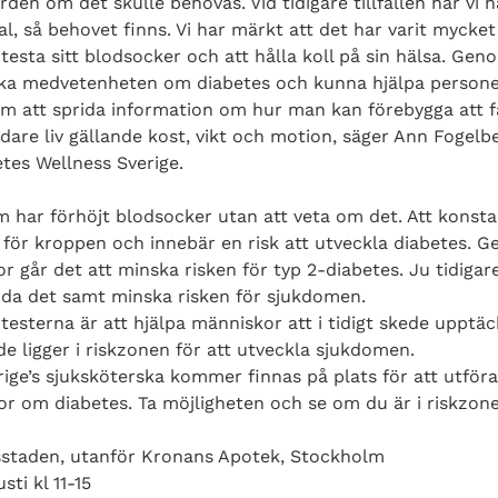
vården om det skulle behövas. Vid tidigare tillfällen har vi 
l, så behovet finns. Vi har märkt att det har varit mycket
testa sitt blodsocker och att hålla koll på sin hälsa. Geno
i öka medvetenheten om diabetes och kunna hjälpa person
om att sprida information om hur man kan förebygga att f
dare liv gällande kost, vikt och motion, säger Ann Fogelb
tes Wellness Sverige.
 har förhöjt blodsocker utan att veta om det. Att konsta
 för kroppen och innebär en risk att utveckla diabetes. 
 går det att minska risken för typ 2-diabetes. Ju tidigar
rda det samt minska risken för sjukdomen.
esterna är att hjälpa människor att i tidigt skede upptäc
de ligger i riskzonen för att utveckla sjukdomen.
ige’s sjuksköterska kommer finnas på plats för att utföra
or om diabetes. Ta möjligheten och se om du är i riskzone
staden, utanför Kronans Apotek, Stockholm
ti kl 11-15