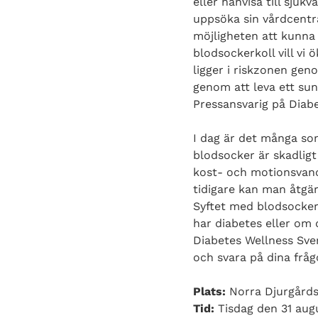
eller hänvisa till sjuk
uppsöka sin vårdcentra
möjligheten att kunna 
blodsockerkoll vill v
ligger i riskzonen gen
genom att leva ett sun
Pressansvarig på Diabe
I dag är det många som
blodsocker är skadligt
kost- och motionsvanor
tidigare kan man åtgä
Syftet med blodsockert
har diabetes eller om 
Diabetes Wellness Sver
och svara på dina fråg
Plats:
Norra Djurgårds
Tid:
Tisdag den 31 augus