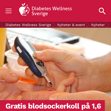
OM DIABETES
Diabetes Wellness Sverige
Nyheter & event
Nyheter
STÖD OSS
FORSKNING
NYHETER & EVENT
OM OSS
GRATIS DIABETESPRODUKTER
Blodsockerkollen
Gratis blodsockerkoll på 1,6