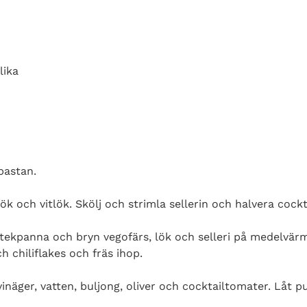
lika
 pastan.
lök och vitlök. Skölj och strimla sellerin och halvera cock
 stekpanna och bryn vegofärs, lök och selleri på medelvär
h chiliflakes och fräs ihop.
vinäger, vatten, buljong, oliver och cocktailtomater. Låt p