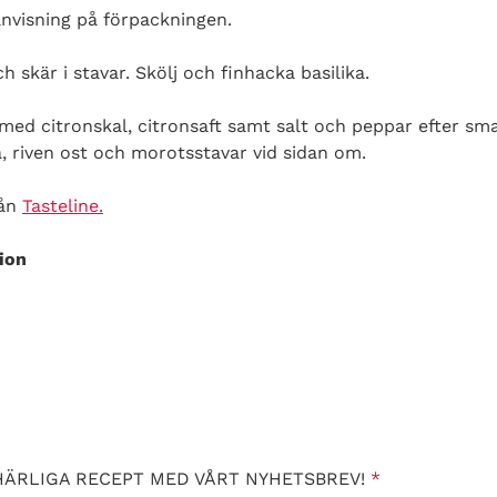
anvisning på förpackningen.
 skär i stavar. Skölj och finhacka basilika.
med citronskal, citronsaft samt salt och peppar efter sma
, riven ost och morotsstavar vid sidan om.
rån
Tasteline.
ion
HÄRLIGA RECEPT MED VÅRT NYHETSBREV!
*