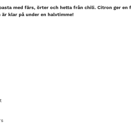
sta med färs, örter och hetta från chili. Citron ger en 
 är klar på under en halvtimme!
t
rs