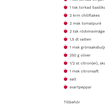
1 tsk torkad basilik
2 krm chiliflakes
2 msk tomatpuré
2 tsk rödvinsvinäge
1,5 dl vatten
1 msk grönsaksbulj
250 g oliver
1/2 st citron(er), sk
1 msk citronsaft
salt
svartpeppar
Tillbehör