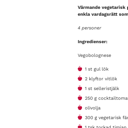
Värmande vegetarisk pa
enkla vardagsrätt som
4 personer
Ingredienser:
Vegobolognese
1 st gul lök
2 klyftor vitlök
1 st selleristjälk
250 g cocktailtoma
olivolja
300 g vegetarisk fä
1 tsk torkad timjan