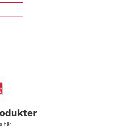
rodukter
s här!