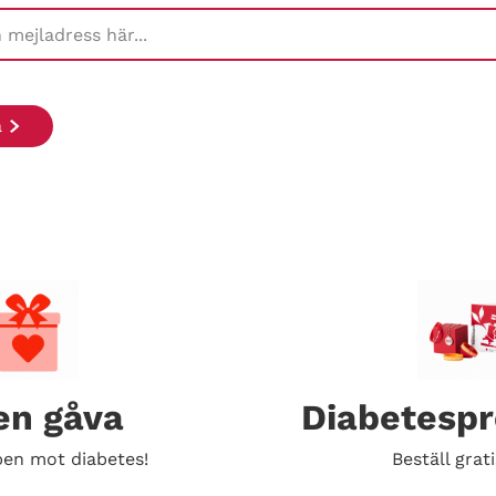
en gåva
Diabetesp
en mot diabetes!
Beställ grati