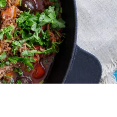
producera insulin eller det insulin som
produceras fungerar inte (så kallad
insulinresistens).