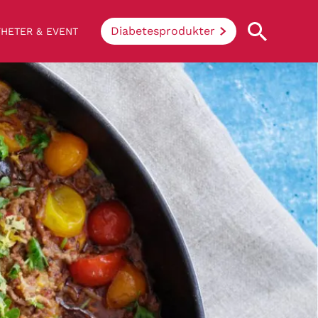
Diabetesprodukter
HETER & EVENT
Vad innebär diabetes?
Enkelt uttryckt hindrar sjukdomen
kroppen ifrån att konvertera socker och
stärkelse från mat till energi. Vid
diabetes klarar inte kroppen av att