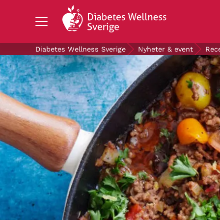
Search Diabetes Wellness Sverige
Diabetes Wellness Sverige
Nyheter & event
Rec
OM DIABETES
STÖD OSS
FORSKNING
NYHETER & EVENT
OM OSS
GRATIS DIABETESPRODUKTER
Blodsockerkollen