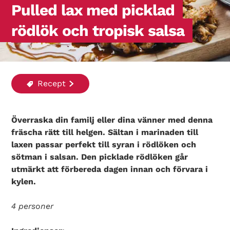
Pulled lax med picklad
rödlök och tropisk salsa
Recept
Överraska din familj eller dina vänner med denna
fräscha rätt till helgen. Sältan i marinaden till
laxen passar perfekt till syran i rödlöken och
sötman i salsan. Den picklade rödlöken går
utmärkt att förbereda dagen innan och förvara i
kylen.
4 personer