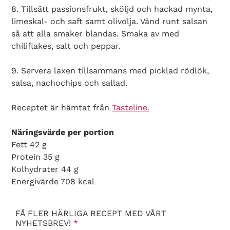
8. Tillsätt passionsfrukt, sköljd och hackad mynta,
limeskal- och saft samt olivolja. Vänd runt salsan
så att alla smaker blandas. Smaka av med
chiliflakes, salt och peppar.
9. Servera laxen tillsammans med picklad rödlök,
salsa, nachochips och sallad.
Receptet är hämtat från
Tasteline.
Näringsvärde per portion
Fett 42 g
Protein 35 g
Kolhydrater 44 g
Energivärde 708 kcal
FÅ FLER HÄRLIGA RECEPT MED VÅRT
NYHETSBREV!
*