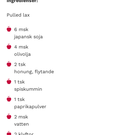
Ingredienser:
Pulled lax
6 msk
japansk soja
4 msk
olivolja
2 tsk
honung, flytande
1 tsk
spiskummin
1 tsk
paprikapulver
2 msk
vatten
2 klyftor