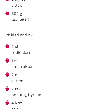
vitlök
600 g
laxfilé(er)
Picklad rödlök
2 st
rödlök(ar)
1 st
limefrukter
2 msk
vatten
2 tsk
honung, flytande
4 krm
salt