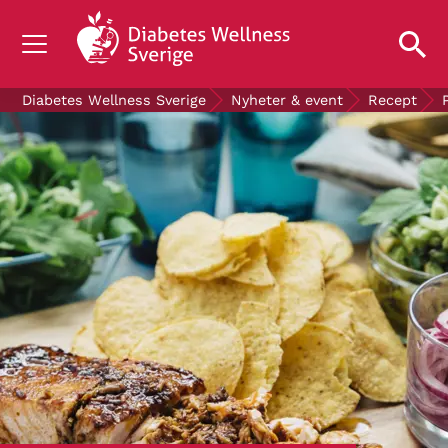
OM DIABETES
Diabetes Wellness Sverige
Nyheter & event
Recept
STÖD OSS
FORSKNING
NYHETER & EVENT
OM OSS
GRATIS DIABETESPRODUKTER
Blodsockerkollen