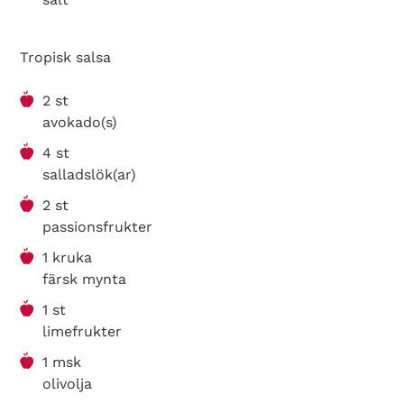
Tropisk salsa
2 st
avokado(s)
4 st
salladslök(ar)
2 st
passionsfrukter
1 kruka
färsk mynta
1 st
limefrukter
1 msk
olivolja