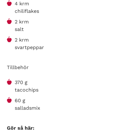
4 krm
chiliflakes
2 krm
salt
2 krm
svartpeppar
Tillbehör
370 g
tacochips
60 g
salladsmix
Gör så här: