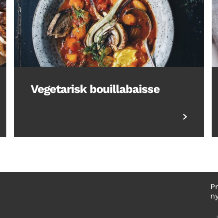
Vegetarisk bouillabaisse
P
n