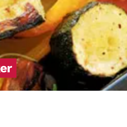
producera insulin eller det insulin som
produceras fungerar inte (så kallad
insulinresistens).
er