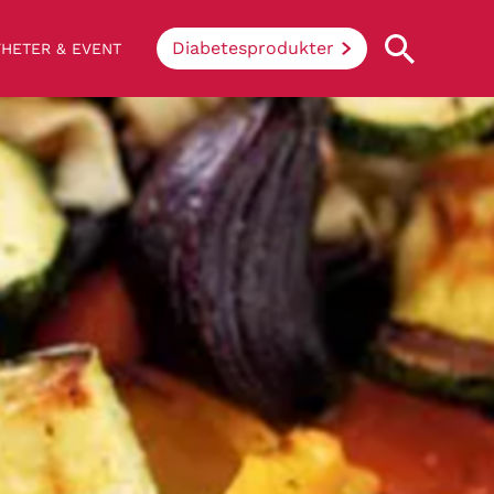
Diabetesprodukter
HETER & EVENT
Vad innebär diabetes?
Enkelt uttryckt hindrar sjukdomen
kroppen ifrån att konvertera socker och
stärkelse från mat till energi. Vid
diabetes klarar inte kroppen av att