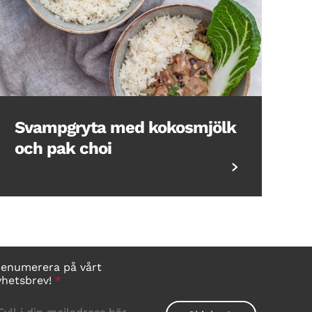
Svampgryta med kokosmjölk
och pak choi
renumerera på vårt
yhetsbrev!
*