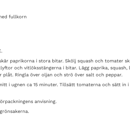
med fullkorn
.
skär paprikorna i stora bitar. Skölj squash och tomater sk
klyftor och vitlöksstängerna i bitar. Lägg paprika, squash, 
 plåt. Ringla över oljan och strö över salt och peppar.
itt i ugnen ca 15 minuter. Tillsätt tomaterna och sätt in i
förpackningens anvisning.
grönsakerna.