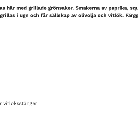
as här med grillade grönsaker. Smakerna av paprika, sq
rillas i ugn och får sällskap av olivolja och vitlök. Fär
er vitlöksstänger