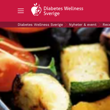
Search Diabetes Wellness Sverige
Diabetes Wellness Sverige
Nyheter & event
Rec
OM DIABETES
STÖD OSS
FORSKNING
NYHETER & EVENT
OM OSS
GRATIS DIABETESPRODUKTER
Blodsockerkollen