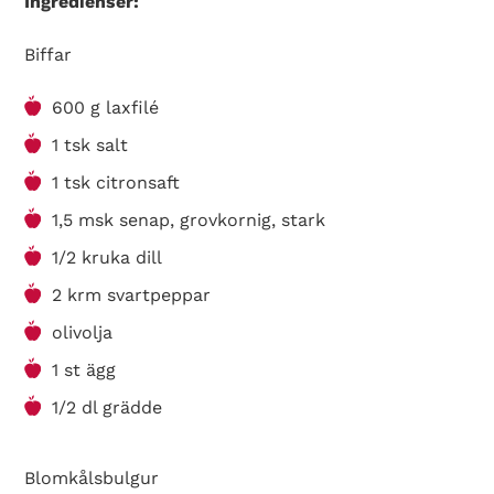
Ingredienser:
Biffar
600 g laxfilé
1 tsk salt
1 tsk citronsaft
1,5 msk senap, grovkornig, stark
1/2 kruka dill
2 krm svartpeppar
olivolja
1 st ägg
1/2 dl grädde
Blomkålsbulgur