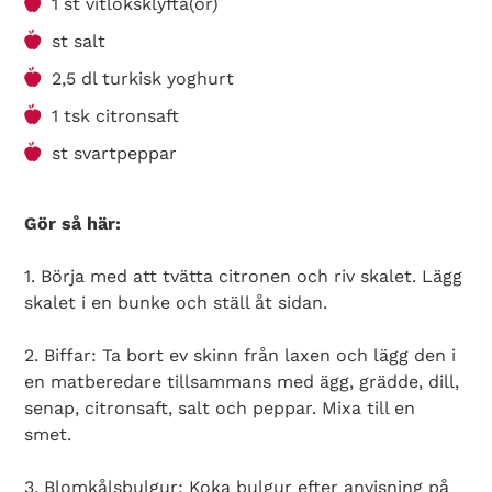
1 st vitlöksklyfta(or)
st salt
2,5 dl turkisk yoghurt
1 tsk citronsaft
st svartpeppar
Gör så här:
1. Börja med att tvätta citronen och riv skalet. Lägg
skalet i en bunke och ställ åt sidan.
2. Biffar: Ta bort ev skinn från laxen och lägg den i
en matberedare tillsammans med ägg, grädde, dill,
senap, citronsaft, salt och peppar. Mixa till en
smet.
3. Blomkålsbulgur: Koka bulgur efter anvisning på