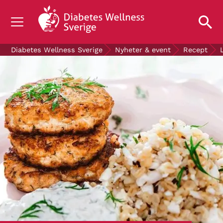
OM DIABETES
Diabetes Wellness Sverige
Nyheter & event
Recept
STÖD OSS
FORSKNING
NYHETER & EVENT
OM OSS
GRATIS DIABETESPRODUKTER
Blodsockerkollen