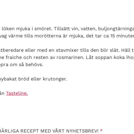
 löken mjuka i smöret. Tillsätt vin, vatten, buljongtärning
ag värme tills morötterna är mjuka, det tar ca 15 minuter
beredare eller med en stavmixer tills den blir slät. Häll t
ème fraiche och resten av rosmarinen. Låt soppan koka iho
ppra om så behövs.
ybakat bröd eller krutonger.
rån
Tasteline.
HÄRLIGA RECEPT MED VÅRT NYHETSBREV!
*