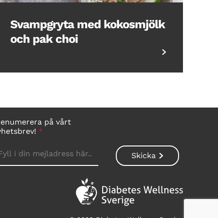
Svampgryta med kokosmjölk
och pak choi
renumerera på vårt
yhetsbrev!
*