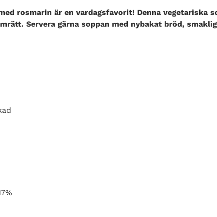
ed rosmarin är en vardagsfavorit! Denna vegetariska s
varmrätt. Servera gärna soppan med nybakat bröd, smaklig
ckad
 17%