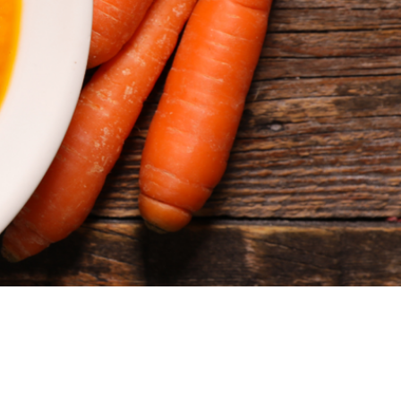
producera insulin eller det insulin som
produceras fungerar inte (så kallad
insulinresistens).