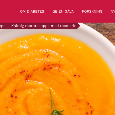
OM DIABETES
GE EN GÅVA
FORSKNING
NY
ept
Krämig morotssoppa med rosmarin