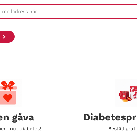
en gåva
Diabetesp
en mot diabetes!
Beställ grati