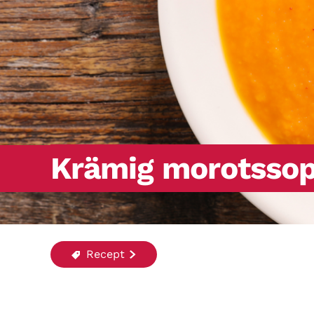
Krämig morotsso
Recept