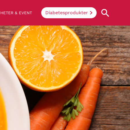
Diabetesprodukter
HETER & EVENT
Vad innebär diabetes?
Enkelt uttryckt hindrar sjukdomen
kroppen ifrån att konvertera socker och
stärkelse från mat till energi. Vid
diabetes klarar inte kroppen av att