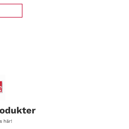
rodukter
s här!