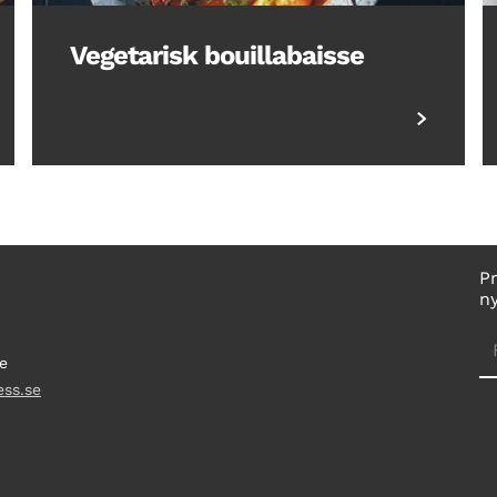
Vegetarisk bouillabaisse
P
n
e
ess.se