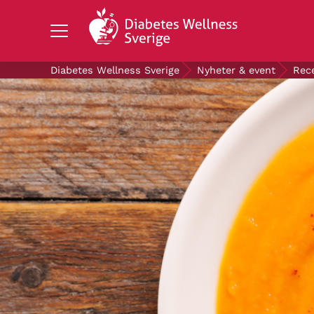
Search Diabetes Wellness Sverige
Diabetes Wellness Sverige
Nyheter & event
Rec
OM DIABETES
STÖD OSS
FORSKNING
NYHETER & EVENT
OM OSS
GRATIS DIABETESPRODUKTER
Blodsockerkollen