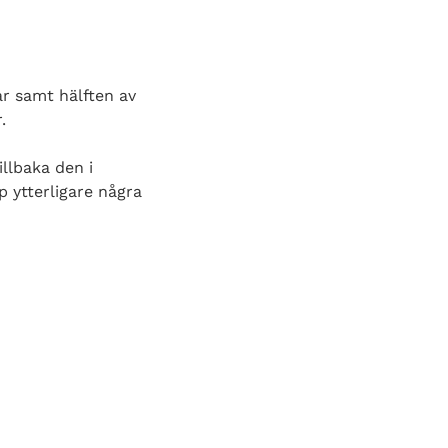
ar samt hälften av
.
illbaka den i
p ytterligare några