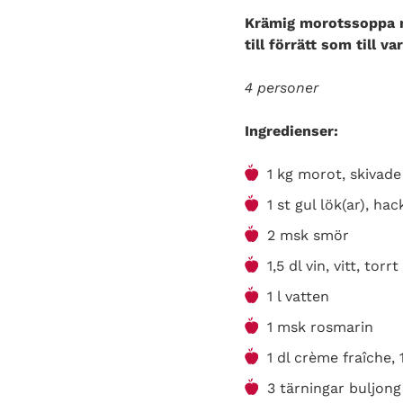
Krämig morotssoppa m
till förrätt som till 
4 personer
Ingredienser:
1 kg morot, skivade
1 st gul lök(ar), ha
2 msk smör
1,5 dl vin, vitt, torrt
1 l vatten
1 msk rosmarin
1 dl crème fraîche,
3 tärningar buljong