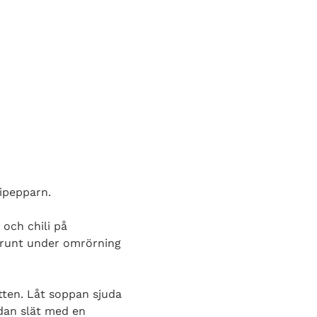
lipepparn.
 och chili på
 runt under omrörning
atten. Låt soppan sjuda
dan slät med en