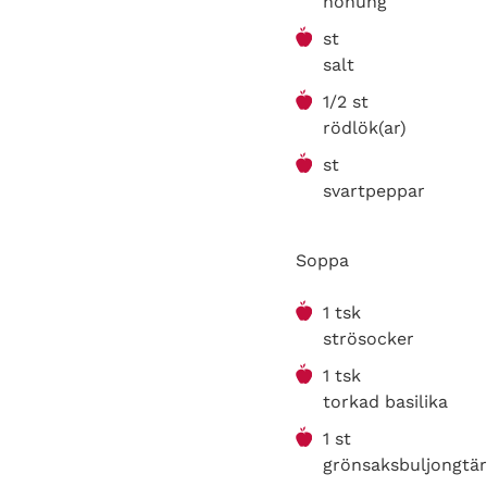
honung
st
salt
1/2 st
rödlök(ar)
st
svartpeppar
Soppa
1 tsk
strösocker
1 tsk
torkad basilika
1 st
grönsaksbuljongtär