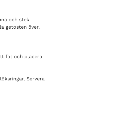
nna och stek
la getosten över.
tt fat och placera
löksringar. Servera