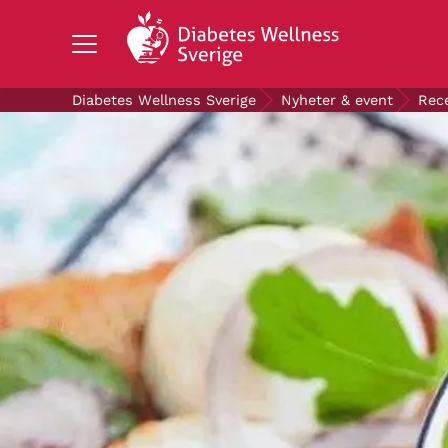
Search Diabetes Wellness Sverige
Diabetes Wellness Sverige
Nyheter & event
Rec
OM DIABETES
STÖD OSS
FORSKNING
NYHETER & EVENT
OM OSS
GRATIS DIABETESPRODUKTER
Blodsockerkollen