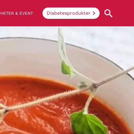
Diabetesprodukter
HETER & EVENT
Vad innebär diabetes?
Enkelt uttryckt hindrar sjukdomen
kroppen ifrån att konvertera socker och
stärkelse från mat till energi. Vid
diabetes klarar inte kroppen av att