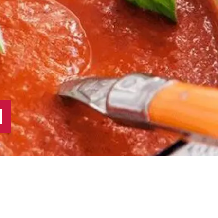
producera insulin eller det insulin som
produceras fungerar inte (så kallad
insulinresistens).
d