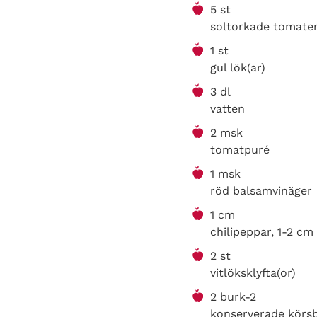
5 st
soltorkade tomate
1 st
gul lök(ar)
3 dl
vatten
2 msk
tomatpuré
1 msk
röd balsamvinäger
1 cm
chilipeppar, 1-2 cm
2 st
vitlöksklyfta(or)
2 burk-2
konserverade körs