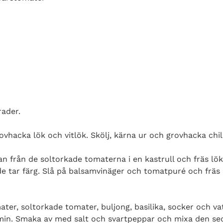
rader.
ovhacka lök och vitlök. Skölj, kärna ur och grovhacka chi
jan från de soltorkade tomaterna i en kastrull och fräs lök
e tar färg. Slå på balsamvinäger och tomatpuré och fräs
mater, soltorkade tomater, buljong, basilika, socker och v
 min. Smaka av med salt och svartpeppar och mixa den se