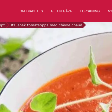
OM DIABETES
GE EN GÅVA
FORSKNING
NY
ept
Italiensk tomatsoppa med chèvre chaud