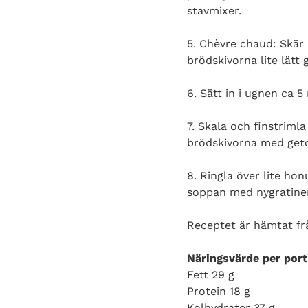
stavmixer.
5. Chèvre chaud: Skär 
brödskivorna lite lätt
6. Sätt in i ugnen ca 5 
7. Skala och finstriml
brödskivorna med geto
8. Ringla över lite ho
soppan med nygratine
Receptet är hämtat f
Näringsvärde per port
Fett 29 g
Protein 18 g
Kolhydrater 37 g