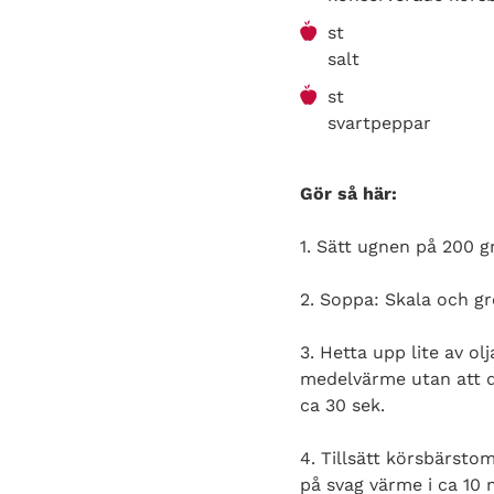
st
salt
st
svartpeppar
Gör så här:
1. Sätt ugnen på 200 g
2. Soppa: Skala och gr
3. Hetta upp lite av ol
medelvärme utan att d
ca 30 sek.
4. Tillsätt körsbärsto
på svag värme i ca 10