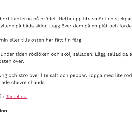
bort kanterna på brödet. Hetta upp lite smör i en stekpa
 gyllene på båda sidor. Lägg över dem på en plåt och förde
min eller tills osten har fått fin färg.
a under tiden rödlöken och skölj salladen. Lägg sallad på e
sten över.
nung och strö över lite salt och peppar. Toppa med lite röd
rade chèvre chauds.
rån
Tasteline.
ion