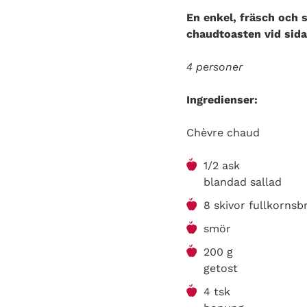
En enkel, fräsch och 
chaudtoasten vid sid
4 personer
Ingredienser:
Chèvre chaud
1/2 ask
blandad sallad
8 skivor fullkornsb
smör
200 g
getost
4 tsk