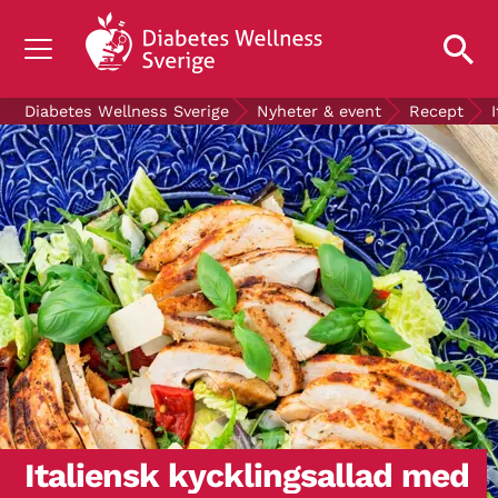
OM DIABETES
Diabetes Wellness Sverige
Nyheter & event
Recept
STÖD OSS
FORSKNING
NYHETER & EVENT
OM OSS
GRATIS DIABETESPRODUKTER
Blodsockerkollen
Italiensk kycklingsallad med