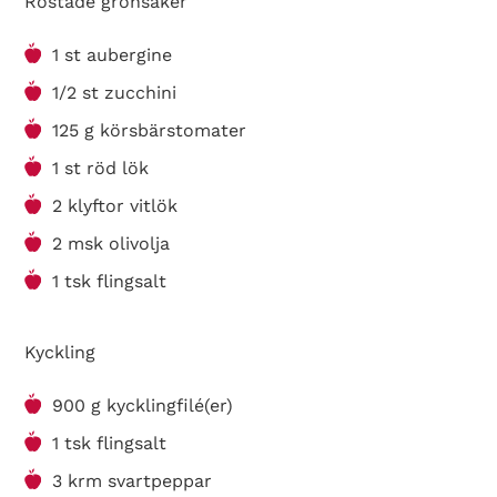
Rostade grönsaker
1 st aubergine
1/2 st zucchini
125 g körsbärstomater
1 st röd lök
2 klyftor vitlök
2 msk olivolja
1 tsk flingsalt
Kyckling
900 g kycklingfilé(er)
1 tsk flingsalt
3 krm svartpeppar