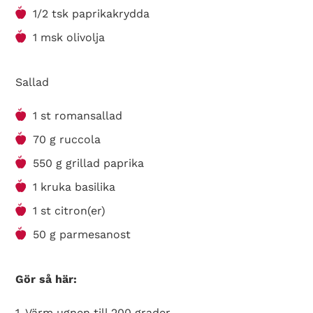
1/2 tsk paprikakrydda
1 msk olivolja
Sallad
1 st romansallad
70 g ruccola
550 g grillad paprika
1 kruka basilika
1 st citron(er)
50 g parmesanost
Gör så här:
1. Värm ugnen till 200 grader.