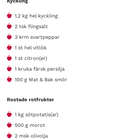
Kyckling
1,2 kg hel kyckling
2 tsk flingsalt
3 krm svartpeppar
1 st hel vitlök
1 st citron(er)
1 kruka färsk persilja
100 g Mat & Bak smör
Rostade rotfrukter
1 kg sötpotatis(ar)
500 g morot
2 msk olivolja