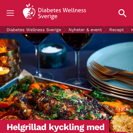
OM DIABETES
Diabetes Wellness Sverige
Nyheter & event
Recept
STÖD OSS
FORSKNING
NYHETER & EVENT
OM OSS
GRATIS DIABETESPRODUKTER
Blodsockerkollen
Helgrillad kyckling med