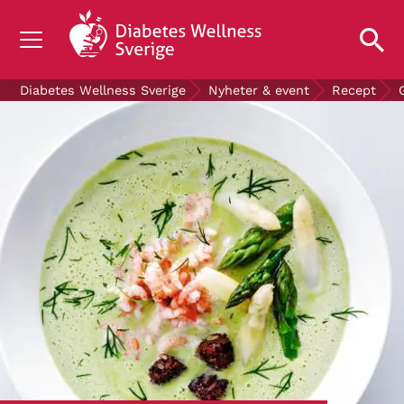
OM DIABETES
Diabetes Wellness Sverige
Nyheter & event
Recept
STÖD OSS
FORSKNING
NYHETER & EVENT
OM OSS
GRATIS DIABETESPRODUKTER
Blodsockerkollen