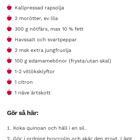
Kallpressad rapsolja
2 morötter, ev lila
300 g nötfärs, max 10 % fett
Havssalt och svartpeppar
2 msk extra jungfruolja
100 g edamamebönor (frysta/utan skal)
1-2 vitlöksklyftor
1 citron
1 näve ärtskott
Gör så här:
Koka quinoan och häll i en sil.
Gör i ordning broccolin och skär den grovt. Lägg