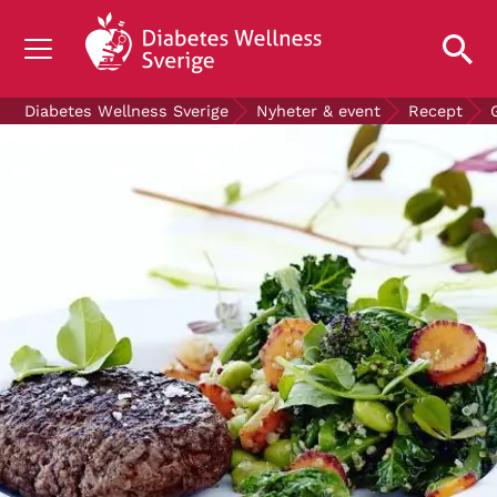
OM DIABETES
Diabetes Wellness Sverige
Nyheter & event
Recept
STÖD OSS
FORSKNING
NYHETER & EVENT
OM OSS
GRATIS DIABETESPRODUKTER
Blodsockerkollen