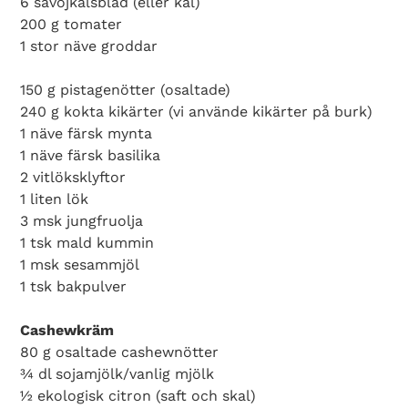
6 savojkålsblad (eller kål)
200 g tomater
1 stor näve groddar
150 g pistagenötter (osaltade)
240 g kokta kikärter (vi använde kikärter på burk)
1 näve färsk mynta
1 näve färsk basilika
2 vitlöksklyftor
1 liten lök
3 msk jungfruolja
1 tsk mald kummin
1 msk sesammjöl
1 tsk bakpulver
Cashewkräm
80 g osaltade cashewnötter
¾ dl sojamjölk/vanlig mjölk
½ ekologisk citron (saft och skal)