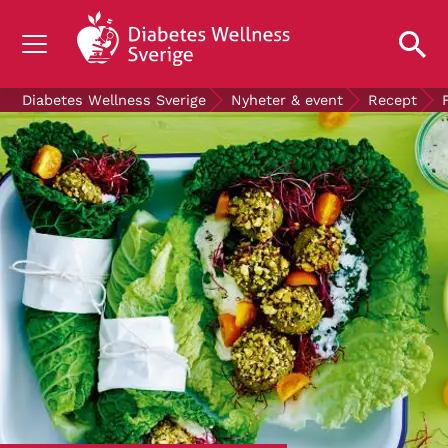
OM DIABETES
Diabetes Wellness Sverige
Nyheter & event
Recept
STÖD OSS
FORSKNING
NYHETER & EVENT
OM OSS
GRATIS DIABETESPRODUKTER
Blodsockerkollen