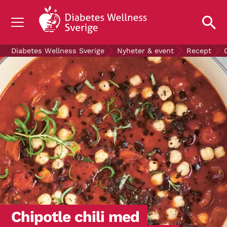
OM DIABETES
Diabetes Wellness Sverige
Nyheter & event
Recept
STÖD OSS
FORSKNING
NYHETER & EVENT
OM OSS
GRATIS DIABETESPRODUKTER
Blodsockerkollen
Chipotle chili med