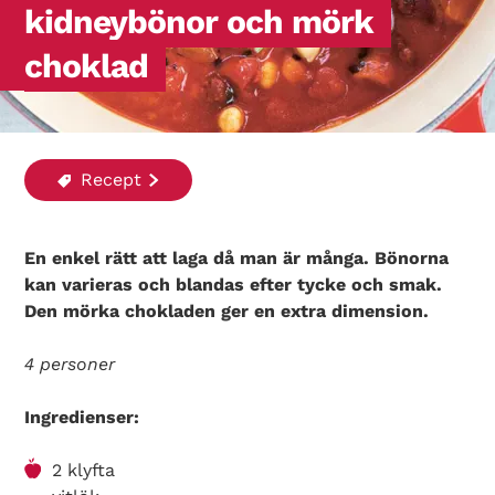
kidneybönor och mörk
choklad
Recept
En enkel rätt att laga då man är många. Bönorna
kan varieras och blandas efter tycke och smak.
Den mörka chokladen ger en extra dimension.
4 personer
Ingredienser:
2 klyfta