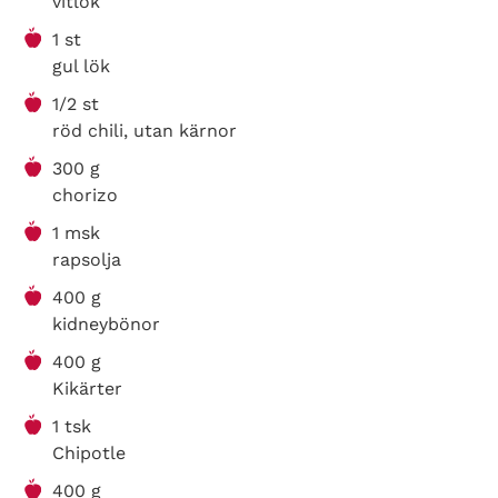
vitlök
1 st
gul lök
1/2 st
röd chili, utan kärnor
300 g
chorizo
1 msk
rapsolja
400 g
kidneybönor
400 g
Kikärter
1 tsk
Chipotle
400 g