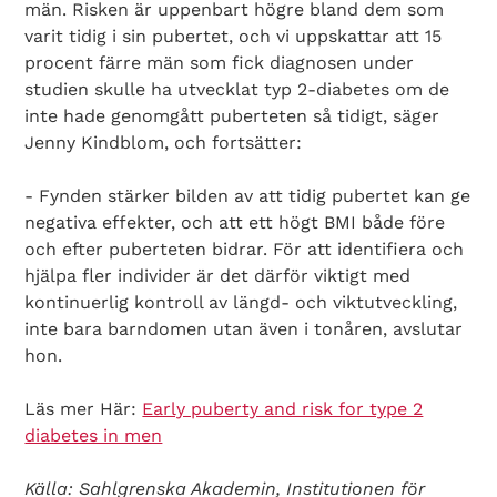
män. Risken är uppenbart högre bland dem som
varit tidig i sin pubertet, och vi uppskattar att 15
procent färre män som fick diagnosen under
studien skulle ha utvecklat typ 2-diabetes om de
Search Diabetes Wellness Sverige
inte hade genomgått puberteten så tidigt, säger
Jenny Kindblom, och fortsätter:
- Fynden stärker bilden av att tidig pubertet kan ge
negativa effekter, och att ett högt BMI både före
och efter puberteten bidrar. För att identifiera och
hjälpa fler individer är det därför viktigt med
kontinuerlig kontroll av längd- och viktutveckling,
inte bara barndomen utan även i tonåren, avslutar
hon.
Läs mer Här:
Early puberty and risk for type 2
diabetes in men
Källa: Sahlgrenska Akademin, Institutionen för