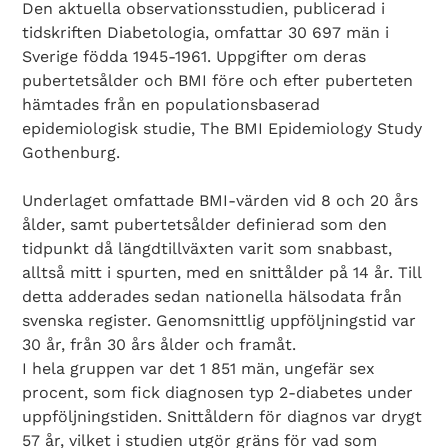
Den aktuella observationsstudien, publicerad i
tidskriften Diabetologia, omfattar 30 697 män i
Sverige födda 1945-1961. Uppgifter om deras
pubertetsålder och BMI före och efter puberteten
hämtades från en populationsbaserad
epidemiologisk studie, The BMI Epidemiology Study
Gothenburg.
Underlaget omfattade BMI-värden vid 8 och 20 års
ålder, samt pubertetsålder definierad som den
tidpunkt då längdtillväxten varit som snabbast,
alltså mitt i spurten, med en snittålder på 14 år. Till
detta adderades sedan nationella hälsodata från
svenska register. Genomsnittlig uppföljningstid var
30 år, från 30 års ålder och framåt.
I hela gruppen var det 1 851 män, ungefär sex
procent, som fick diagnosen typ 2-diabetes under
uppföljningstiden. Snittåldern för diagnos var drygt
57 år, vilket i studien utgör gräns för vad som