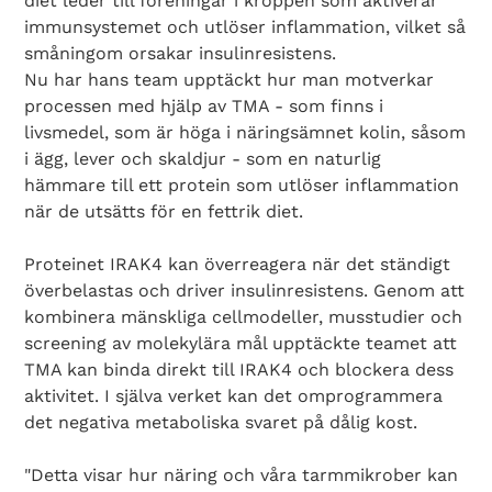
diet leder till föreningar i kroppen som aktiverar
immunsystemet och utlöser inflammation, vilket så
småningom orsakar insulinresistens.
Nu har hans team upptäckt hur man motverkar
processen med hjälp av TMA - som finns i
livsmedel, som är höga i näringsämnet kolin, såsom
i ägg, lever och skaldjur - som en naturlig
hämmare till ett protein som utlöser inflammation
när de utsätts för en fettrik diet.
Proteinet IRAK4 kan överreagera när det ständigt
överbelastas och driver insulinresistens. Genom att
kombinera mänskliga cellmodeller, musstudier och
screening av molekylära mål upptäckte teamet att
TMA kan binda direkt till IRAK4 och blockera dess
aktivitet. I själva verket kan det omprogrammera
det negativa metaboliska svaret på dålig kost.
"Detta visar hur näring och våra tarmmikrober kan