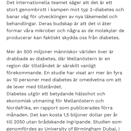
Det internationella teamet säger att det är ett
stort genombrott i kampen mot typ 2-diabetes och
banar väg för utvecklingen av nya läkemedel och
behandlingar. Deras budskap är att det vi äter
formar våra mikrober och några av de molekyler de
producerar kan faktiskt skydda oss från diabetes.
Mer än 500 miljoner människor världen över är
drabbade av diabetes, där Mellanöstern är en
region där tillståndet är särskilt vanligt
förekommande. En studie har visat arr mer än fyra
av 10 personer med diabetes är omedvetna om att
de lever med tillståndet.
Diabetes utgör ett betydande hälsohot och
ekonomisk utmaning för Mellanöstern och
Nordafrika, en rapport som publicerades förra
månaden. Det kan kosta 1,5 biljoner dollar per år
till 2050 utan brådskande ingripande. Studien som
genomfördes av University of Birmingham Dubai, i