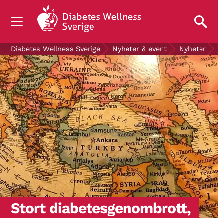
OM DIABETES
Diabetes Wellness Sverige
Nyheter & event
Nyheter
STÖD OSS
FORSKNING
NYHETER & EVENT
OM OSS
GRATIS DIABETESPRODUKTER
Blodsockerkollen
Stort diabetesgenombrott,