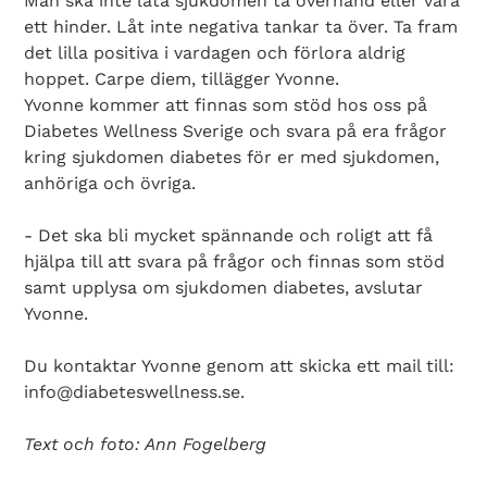
Man ska inte låta sjukdomen ta överhand eller vara
ett hinder. Låt inte negativa tankar ta över. Ta fram
det lilla positiva i vardagen och förlora aldrig
hoppet. Carpe diem, tillägger Yvonne.
Yvonne kommer att finnas som stöd hos oss på
Diabetes Wellness Sverige och svara på era frågor
kring sjukdomen diabetes för er med sjukdomen,
anhöriga och övriga.
- Det ska bli mycket spännande och roligt att få
hjälpa till att svara på frågor och finnas som stöd
samt upplysa om sjukdomen diabetes, avslutar
Yvonne.
Search Diabetes Wellness Sverige
Du kontaktar Yvonne genom att skicka ett mail till:
info@diabeteswellness.se.
Text och foto: Ann Fogelberg