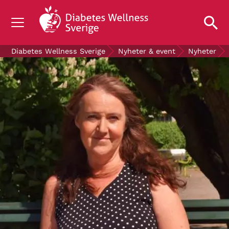
OM DIABETES
Diabetes Wellness Sverige
Nyheter & event
Nyheter
STÖD OSS
FORSKNING
NYHETER & EVENT
OM OSS
GRATIS DIABETESPRODUKTER
Blodsockerkollen