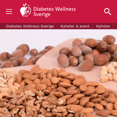
OM DIABETES
Diabetes Wellness Sverige
Nyheter & event
Nyheter
STÖD OSS
FORSKNING
NYHETER & EVENT
OM OSS
GRATIS DIABETESPRODUKTER
Blodsockerkollen