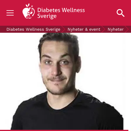
OM DIABETES
Diabetes Wellness Sverige
Nyheter & event
Nyheter
STÖD OSS
FORSKNING
NYHETER & EVENT
OM OSS
GRATIS DIABETESPRODUKTER
Blodsockerkollen