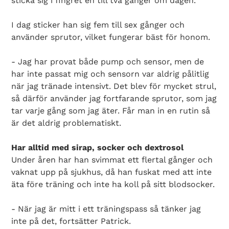
sticka sig i fingret en till två gånger om dagen.
I dag sticker han sig fem till sex gånger och
använder sprutor, vilket fungerar bäst för honom.
- Jag har provat både pump och sensor, men de
har inte passat mig och sensorn var aldrig pålitlig
när jag tränade intensivt. Det blev för mycket strul,
så därför använder jag fortfarande sprutor, som jag
tar varje gång som jag äter. Får man in en rutin så
är det aldrig problematiskt.
Har alltid med sirap, socker och dextrosol
Under åren har han svimmat ett flertal gånger och
vaknat upp på sjukhus, då han fuskat med att inte
äta före träning och inte ha koll på sitt blodsocker.
- När jag är mitt i ett träningspass så tänker jag
inte på det, fortsätter Patrick.