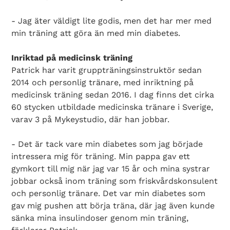
- Jag äter väldigt lite godis, men det har mer med
min träning att göra än med min diabetes.
Inriktad på medicinsk träning
Patrick har varit gruppträningsinstruktör sedan
2014 och personlig tränare, med inriktning på
Search Diabetes Wellness Sverige
medicinsk träning sedan 2016. I dag finns det cirka
60 stycken utbildade medicinska tränare i Sverige,
varav 3 på Mykeystudio, där han jobbar.
- Det är tack vare min diabetes som jag började
intressera mig för träning. Min pappa gav ett
gymkort till mig när jag var 15 år och mina systrar
jobbar också inom träning som friskvårdskonsulent
och personlig tränare. Det var min diabetes som
gav mig pushen att börja träna, där jag även kunde
sänka mina insulindoser genom min träning,