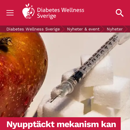
OM DIABETES
Diabetes Wellness Sverige
Nyheter & event
Nyheter
STÖD OSS
FORSKNING
NYHETER & EVENT
OM OSS
GRATIS DIABETESPRODUKTER
Blodsockerkollen
Nyupptäckt mekanism kan