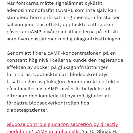
När forskarna mätte signalämnet cykliskt
adenosinmonofosfat (cAMP), som inte själv kan
stimulera hormonfrisättning men som förstärker
kalciumjonernas effekt, upptäcktes att socker
påverkar cAMP-nivåerna i alfacellerna på ett sätt
som överensstämmer med glukagonfrisättningen.
Genom att fixera cAMP-koncentrationen på en
konstant hög nivå i cellerna kunde den reglerande
effekten av socker på glukagonfrisättningen
förhindras. Upptäckten att blodsockret styr
frisättningen av glukagon genom direkta effekter
på alfacellernas cAMP-nivåer är betydelsefull
eftersom den kan leda till nya möjligheter att
förbättra blodsockerkontrollen hos
Search Diabetes Wellness Sverige
diabetespatienter.
Glucose controls glucagon secretion by directly
modulating cAMP in alpha cells
. Yu, Q., Shuai, H.,