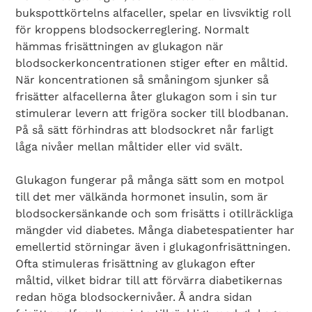
bukspottkörtelns alfaceller, spelar en livsviktig roll
för kroppens blodsockerreglering. Normalt
hämmas frisättningen av glukagon när
blodsockerkoncentrationen stiger efter en måltid.
När koncentrationen så småningom sjunker så
frisätter alfacellerna åter glukagon som i sin tur
stimulerar levern att frigöra socker till blodbanan.
På så sätt förhindras att blodsockret når farligt
låga nivåer mellan måltider eller vid svält.
Glukagon fungerar på många sätt som en motpol
till det mer välkända hormonet insulin, som är
blodsockersänkande och som frisätts i otillräckliga
mängder vid diabetes. Många diabetespatienter har
emellertid störningar även i glukagonfrisättningen.
Ofta stimuleras frisättning av glukagon efter
måltid, vilket bidrar till att förvärra diabetikernas
redan höga blodsockernivåer. Å andra sidan