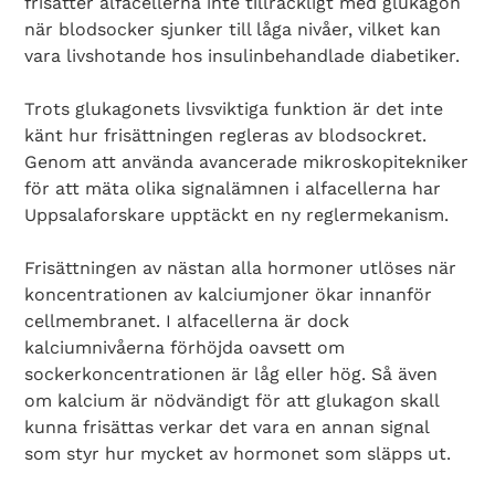
frisätter alfacellerna inte tillräckligt med glukagon
när blodsocker sjunker till låga nivåer, vilket kan
vara livshotande hos insulinbehandlade diabetiker.
Trots glukagonets livsviktiga funktion är det inte
känt hur frisättningen regleras av blodsockret.
Genom att använda avancerade mikroskopitekniker
för att mäta olika signalämnen i alfacellerna har
Uppsalaforskare upptäckt en ny reglermekanism.
Frisättningen av nästan alla hormoner utlöses när
koncentrationen av kalciumjoner ökar innanför
cellmembranet. I alfacellerna är dock
kalciumnivåerna förhöjda oavsett om
sockerkoncentrationen är låg eller hög. Så även
om kalcium är nödvändigt för att glukagon skall
kunna frisättas verkar det vara en annan signal
som styr hur mycket av hormonet som släpps ut.