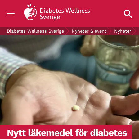
OM DIABETES
Diabetes Wellness Sverige
Nyheter & event
Nyheter
STÖD OSS
FORSKNING
NYHETER & EVENT
OM OSS
GRATIS DIABETESPRODUKTER
Blodsockerkollen
Nytt läkemedel för diabetes