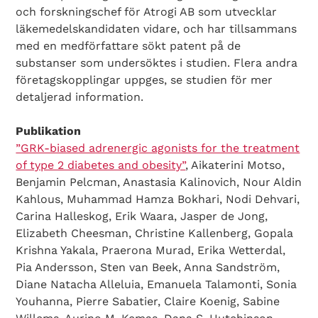
och forskningschef för Atrogi AB som utvecklar
läkemedelskandidaten vidare, och har tillsammans
med en medförfattare sökt patent på de
substanser som undersöktes i studien. Flera andra
företagskopplingar uppges, se studien för mer
detaljerad information.
Publikation
”GRK-biased adrenergic agonists for the treatment
of type 2 diabetes and obesity”
, Aikaterini Motso,
Benjamin Pelcman, Anastasia Kalinovich, Nour Aldin
Kahlous, Muhammad Hamza Bokhari, Nodi Dehvari,
Carina Halleskog, Erik Waara, Jasper de Jong,
Search Diabetes Wellness Sverige
Elizabeth Cheesman, Christine Kallenberg, Gopala
Krishna Yakala, Praerona Murad, Erika Wetterdal,
Pia Andersson, Sten van Beek, Anna Sandström,
Diane Natacha Alleluia, Emanuela Talamonti, Sonia
Youhanna, Pierre Sabatier, Claire Koenig, Sabine