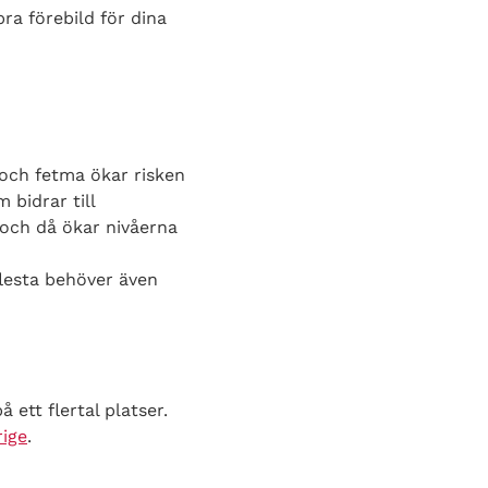
bra förebild för dina
t och fetma ökar risken
 bidrar till
 och då ökar nivåerna
flesta behöver även
ett flertal platser.
rige
.