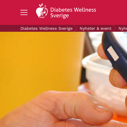
Search Diabetes Wellness Sverige
Diabetes Wellness Sverige
Nyheter & event
Nyh
OM DIABETES
STÖD OSS
FORSKNING
NYHETER & EVENT
OM OSS
GRATIS DIABETESPRODUKTER
Blodsockerkollen