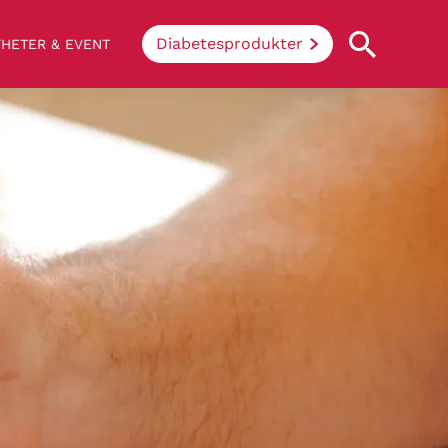
Diabetesprodukter
HETER & EVENT
Vad innebär diabetes?
Enkelt uttryckt hindrar sjukdomen
kroppen ifrån att konvertera socker och
stärkelse från mat till energi. Vid
diabetes klarar inte kroppen av att