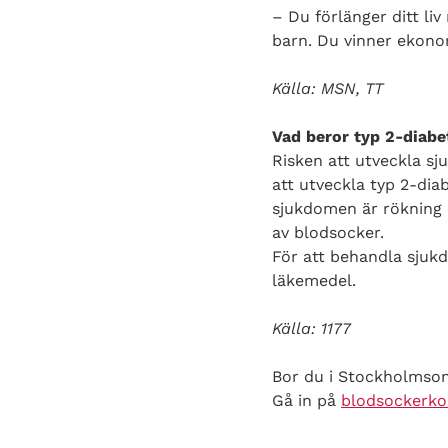
– Du förlänger ditt liv
barn. Du vinner ekonom
Källa: MSN, TT
Vad beror typ 2-diabe
Risken att utveckla sj
att utveckla typ 2-dia
sjukdomen är rökning o
av blodsocker.
För att behandla sjuk
läkemedel.
Källa: 1177
Bor du i Stockholmsomr
Gå in på
blodsockerkol