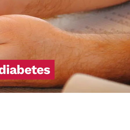
producera insulin eller det insulin som
produceras fungerar inte (så kallad
insulinresistens).
 diabetes