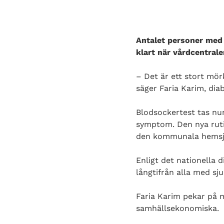
Antalet personer med d
klart när vårdcentrale
– Det är ett stort mörk
säger Faria Karim, dia
Blodsockertest tas num
symptom. Den nya ruti
den kommunala hemsj
Enligt det nationella 
långtifrån alla med s
Faria Karim pekar på m
samhällsekonomiska.