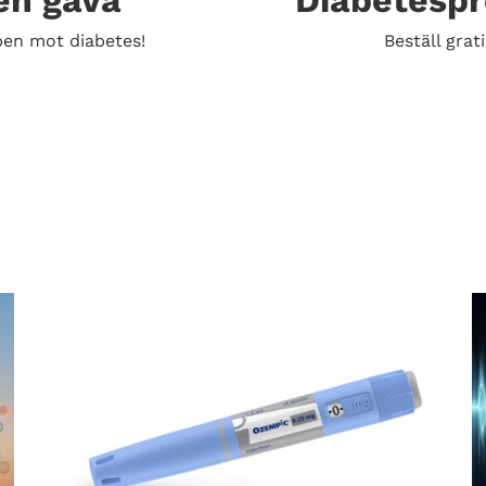
en gåva
Diabetesp
en mot diabetes!
Beställ grati