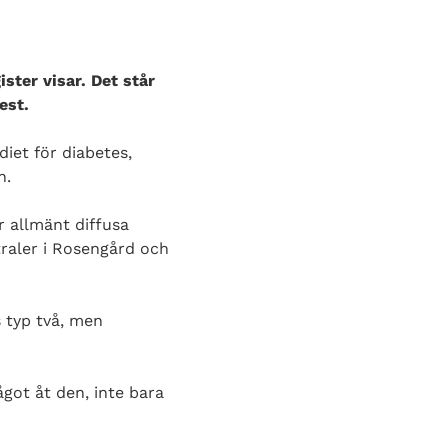
ster visar. Det står
est.
diet för diabetes,
n.
r allmänt diffusa
traler i Rosengård och
s typ två, men
got åt den, inte bara