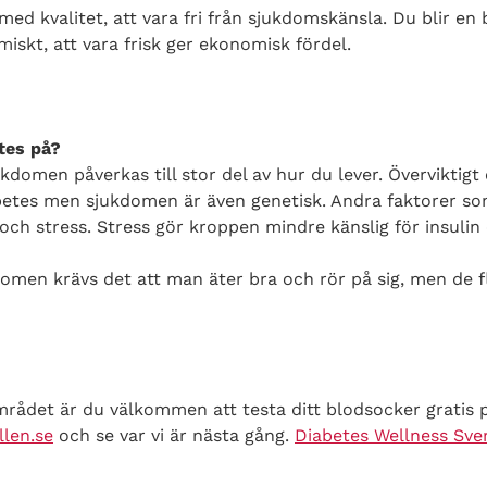
 med kvalitet, att vara fri från sjukdomskänsla. Du blir en 
iskt, att vara frisk ger ekonomisk fördel.
tes på?
ukdomen påverkas till stor del av hur du lever. Överviktig
betes men sjukdomen är även genetisk. Andra faktorer som
ch stress. Stress gör kroppen mindre känslig för insulin
domen krävs det att man äter bra och rör på sig, men de 
ådet är du välkommen att testa ditt blodsocker gratis på 
len.se
och se var vi är nästa gång.
Diabetes Wellness Sve