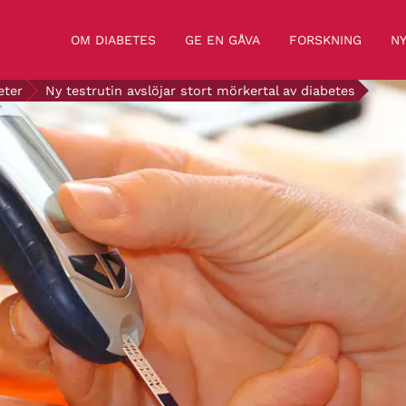
OM DIABETES
GE EN GÅVA
FORSKNING
NY
eter
Ny testrutin avslöjar stort mörkertal av diabetes