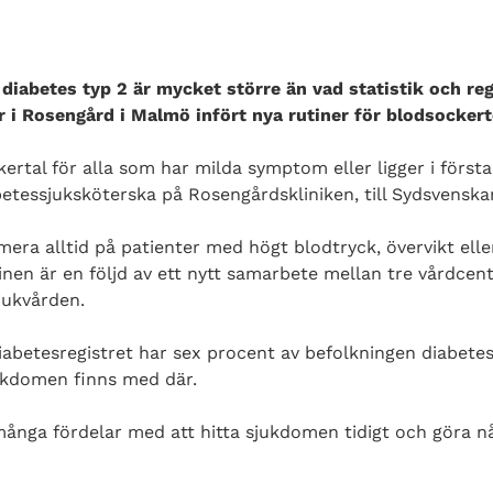
iabetes typ 2 är mycket större än vad statistik och regi
r i Rosengård i Malmö infört nya rutiner för blodsockert
ertal för alla som har milda symptom eller ligger i första
betessjuksköterska på Rosengårdskliniken, till Sydsvenska
era alltid på patienter med högt blodtryck, övervikt elle
nen är en följd av ett nytt samarbete mellan tre vårdcen
ukvården.
diabetesregistret har sex procent av befolkningen diabete
jukdomen finns med där.
ånga fördelar med att hitta sjukdomen tidigt och göra nå