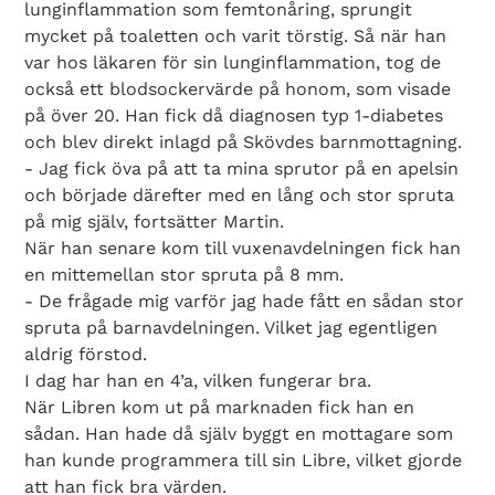
lunginflammation som femtonåring, sprungit
mycket på toaletten och varit törstig. Så när han
var hos läkaren för sin lunginflammation, tog de
också ett blodsockervärde på honom, som visade
på över 20. Han fick då diagnosen typ 1-diabetes
och blev direkt inlagd på Skövdes barnmottagning.
- Jag fick öva på att ta mina sprutor på en apelsin
och började därefter med en lång och stor spruta
på mig själv, fortsätter Martin.
När han senare kom till vuxenavdelningen fick han
en mittemellan stor spruta på 8 mm.
- De frågade mig varför jag hade fått en sådan stor
spruta på barnavdelningen. Vilket jag egentligen
aldrig förstod.
I dag har han en 4’a, vilken fungerar bra.
När Libren kom ut på marknaden fick han en
sådan. Han hade då själv byggt en mottagare som
han kunde programmera till sin Libre, vilket gjorde
att han fick bra värden.