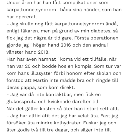
Under åren har han fått komplikationer som
Search Diabetes Wellness Sverige
karpaltunnelsyndrom i båda sina händer, som han
har opererat.
- Jag skulle nog fått karpaltunnelsyndrom ändå,
enligt läkaren, men på grund av min diabetes, så
fick jag det några år tidigare. Första operationen
gjorde jag i höger hand 2016 och den andra i
vänster hand 2018.
Han har även hamnat i koma vid ett tillfälle, när
han var 20 och bodde hos en kompis. Som tur var
kom hans lillasyster förbi honom efter skolan och
förstod att Martin inte mådde bra och ringde till
deras pappa, som kom direkt.
- Jag var då inte kontaktbar, men fick en
glukosspruta och kvicknade därefter till.
När det gäller kosten så äter han i stort sett allt.
- Jag har alltid ätit det jag har velat äta. Fast jag
försöker äta mindre kolhydrater. Fuskar jag och
äter godis två till tre dagar, och säger inte till