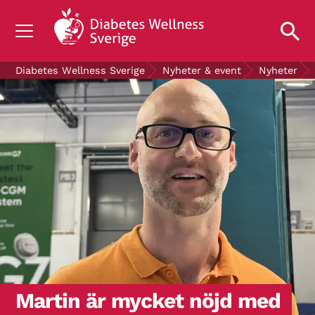
OM DIABETES
Diabetes Wellness Sverige
Nyheter & event
Nyheter
STÖD OSS
FORSKNING
NYHETER & EVENT
OM OSS
GRATIS DIABETESPRODUKTER
Blodsockerkollen
Martin är mycket nöjd med