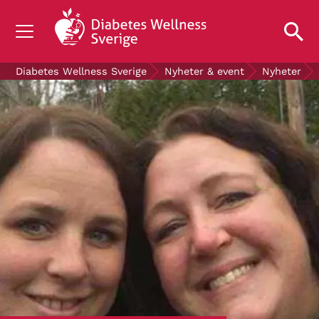
OM DIABETES
Diabetes Wellness Sverige
Nyheter & event
Nyheter
STÖD OSS
FORSKNING
NYHETER & EVENT
OM OSS
GRATIS DIABETESPRODUKTER
Blodsockerkollen