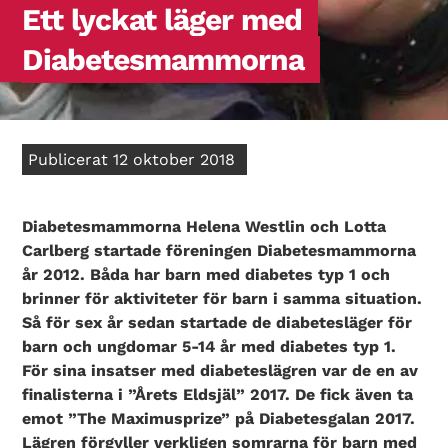
Ett lyckat läger med
Diabetesmammorna
Publicerat 12 oktober 2018
Diabetesmammorna Helena Westlin och Lotta
Carlberg startade föreningen Diabetesmammorna
år 2012. Båda har barn med diabetes typ 1 och
brinner för aktiviteter för barn i samma situation.
Så för sex år sedan startade de diabetesläger för
barn och ungdomar 5-14 år med diabetes typ 1.
För sina insatser med diabeteslägren var de en av
finalisterna i ”Årets Eldsjäl” 2017. De fick även ta
emot ”The Maximusprize” på Diabetesgalan 2017.
Lägren förgyller verkligen somrarna för barn med