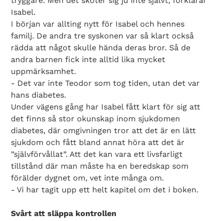
tryggare. Men det sköter sig ju inte självt, förklarar
Isabel.
I början var allting nytt för Isabel och hennes
familj. De andra tre syskonen var så klart också
rädda att något skulle hända deras bror. Så de
andra barnen fick inte alltid lika mycket
uppmärksamhet.
- Det var inte Teodor som tog tiden, utan det var
hans diabetes.
Search Diabetes Wellness Sverige
Under vägens gång har Isabel fått klart för sig att
det finns så stor okunskap inom sjukdomen
diabetes, där omgivningen tror att det är en lätt
sjukdom och fått bland annat höra att det är
”självförvållat”. Att det kan vara ett livsfarligt
tillstånd där man måste ha en beredskap som
förälder dygnet om, vet inte många om.
- Vi har tagit upp ett helt kapitel om det i boken.
Svårt att släppa kontrollen