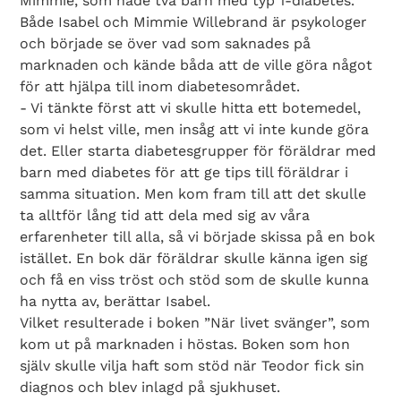
Mimmie, som hade två barn med typ 1-diabetes.
Både Isabel och Mimmie Willebrand är psykologer
och började se över vad som saknades på
marknaden och kände båda att de ville göra något
för att hjälpa till inom diabetesområdet.
- Vi tänkte först att vi skulle hitta ett botemedel,
som vi helst ville, men insåg att vi inte kunde göra
det. Eller starta diabetesgrupper för föräldrar med
barn med diabetes för att ge tips till föräldrar i
samma situation. Men kom fram till att det skulle
ta alltför lång tid att dela med sig av våra
erfarenheter till alla, så vi började skissa på en bok
istället. En bok där föräldrar skulle känna igen sig
och få en viss tröst och stöd som de skulle kunna
ha nytta av, berättar Isabel.
Vilket resulterade i boken ”När livet svänger”, som
kom ut på marknaden i höstas. Boken som hon
själv skulle vilja haft som stöd när Teodor fick sin
diagnos och blev inlagd på sjukhuset.