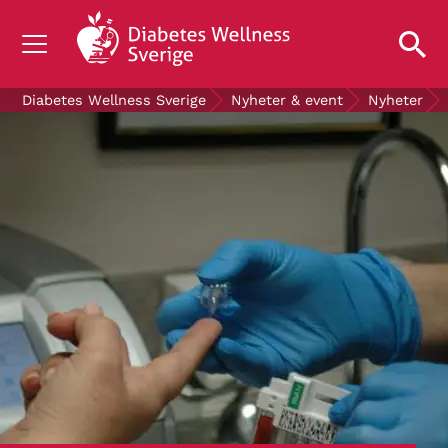
OM DIABETES
Diabetes Wellness Sverige
Nyheter & event
Nyheter
STÖD OSS
FORSKNING
NYHETER & EVENT
OM OSS
GRATIS DIABETESPRODUKTER
Blodsockerkollen