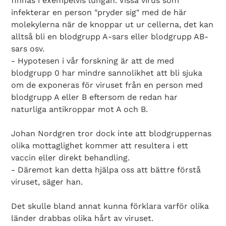
finnas i exempelvis lungan. Vissa virus som
infekterar en person "pryder sig" med de här
molekylerna när de knoppar ut ur cellerna, det kan
alltså bli en blodgrupp A-sars eller blodgrupp AB-
sars osv.
- Hypotesen i vår forskning är att de med
blodgrupp 0 har mindre sannolikhet att bli sjuka
om de exponeras för viruset från en person med
blodgrupp A eller B eftersom de redan har
naturliga antikroppar mot A och B.
Johan Nordgren tror dock inte att blodgruppernas
olika mottaglighet kommer att resultera i ett
vaccin eller direkt behandling.
- Däremot kan detta hjälpa oss att bättre förstå
viruset, säger han.
Det skulle bland annat kunna förklara varför olika
länder drabbas olika hårt av viruset.