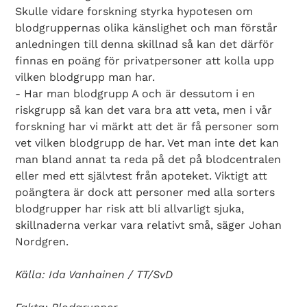
Skulle vidare forskning styrka hypotesen om
blodgruppernas olika känslighet och man förstår
anledningen till denna skillnad så kan det därför
finnas en poäng för privatpersoner att kolla upp
vilken blodgrupp man har.
- Har man blodgrupp A och är dessutom i en
riskgrupp så kan det vara bra att veta, men i vår
forskning har vi märkt att det är få personer som
vet vilken blodgrupp de har. Vet man inte det kan
Search Diabetes Wellness Sverige
man bland annat ta reda på det på blodcentralen
eller med ett självtest från apoteket. Viktigt att
poängtera är dock att personer med alla sorters
blodgrupper har risk att bli allvarligt sjuka,
skillnaderna verkar vara relativt små, säger Johan
Nordgren.
Källa: Ida Vanhainen / TT/SvD