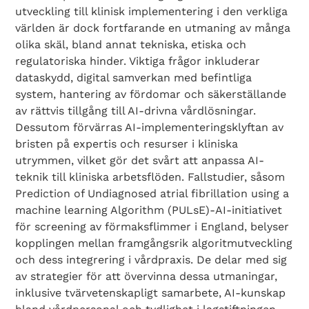
utveckling till klinisk implementering i den verkliga
världen är dock fortfarande en utmaning av många
olika skäl, bland annat tekniska, etiska och
regulatoriska hinder. Viktiga frågor inkluderar
dataskydd, digital samverkan med befintliga
system, hantering av fördomar och säkerställande
av rättvis tillgång till AI-drivna vårdlösningar.
Dessutom förvärras AI-implementeringsklyftan av
bristen på expertis och resurser i kliniska
utrymmen, vilket gör det svårt att anpassa AI-
teknik till kliniska arbetsflöden. Fallstudier, såsom
Prediction of Undiagnosed atrial fibrillation using a
machine learning Algorithm (PULsE)-AI-initiativet
för screening av förmaksflimmer i England, belyser
kopplingen mellan framgångsrik algoritmutveckling
och dess integrering i vårdpraxis. De delar med sig
av strategier för att övervinna dessa utmaningar,
inklusive tvärvetenskapligt samarbete, AI-kunskap