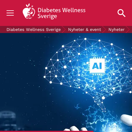
OM DIABETES
Diabetes Wellness Sverige
Nyheter & event
Nyheter
STÖD OSS
FORSKNING
NYHETER & EVENT
OM OSS
GRATIS DIABETESPRODUKTER
Blodsockerkollen