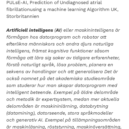
PULsE-AI, Prediction of Undiagnosed atrial
fibrillationusing a machine learning Algorithm UK,
Storbritannien
Artificiell intelligens
(
AI
) eller maskinintelligens är
förmågan hos datorprogram och robotar att
efterlikna människors och andra djurs naturliga
intelligens, främst kognitiva funktioner såsom
förmåga att lära sig saker av tidigare erfarenheter,
förstå naturligt språk, lösa problem, planera en
sekvens av handlingar och att generalisera Det är
också namnet på det akademiska studieområde
som studerar hur man skapar datorprogram med
intelligent beteende. Exempel på äldre delområde
och metodik är expertsystem, medan mer aktuella
delområden är maskininlärning, databrytning
(datamining), datorseende, stora språkmodeller
och generativ AI. Exempel på tillämpningsområden
är maskinläsning, röststyrning, maskinöversättning,