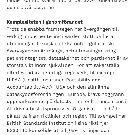
hinder som försvårar införandet av AI i olika hälso-
och sjukvårdssystem.
Komplexiteten i genomförandet
Trots de snabba framstegen har övergången till
verklig implementering i vården stött på flera
utmaningar. Tekniska, etiska och regulatoriska
överväganden är många, och utmaningar kring
patientintegritet, datasäkerhet och partiskhet är av
största vikt inom sjukvården. För att säkerställa
efterlevnad av befintliga regelverk, till exempel
HIPAA (Health Insurance Portability and
Accountability Act) i USA och den allmänna
dataskyddsförordningen i Europa, krävs noggrann
uppmärksamhet på datastyrning och transparens i
AI-drivna beslutsprocesser. Organisationer håller
på att ta fram riktlinjer och regler. Till exempel har
British Standards Institution i sina riktlinjer
BS30440 konsoliderat tidigare riktlinjer och