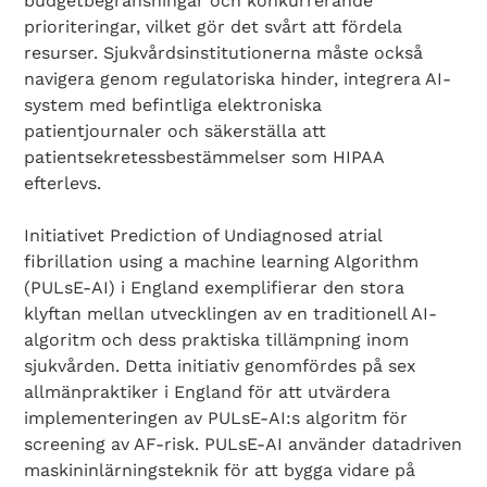
budgetbegränsningar och konkurrerande
prioriteringar, vilket gör det svårt att fördela
resurser. Sjukvårdsinstitutionerna måste också
navigera genom regulatoriska hinder, integrera AI-
system med befintliga elektroniska
patientjournaler och säkerställa att
patientsekretessbestämmelser som HIPAA
efterlevs.
Initiativet Prediction of Undiagnosed atrial
fibrillation using a machine learning Algorithm
(PULsE-AI) i England exemplifierar den stora
klyftan mellan utvecklingen av en traditionell AI-
algoritm och dess praktiska tillämpning inom
sjukvården. Detta initiativ genomfördes på sex
allmänpraktiker i England för att utvärdera
implementeringen av PULsE-AI:s algoritm för
screening av AF-risk. PULsE-AI använder datadriven
maskininlärningsteknik för att bygga vidare på