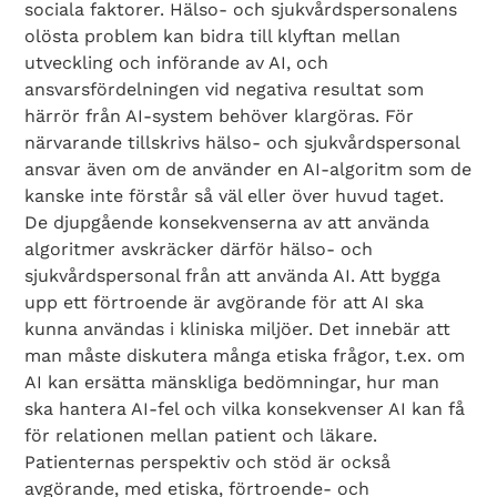
sociala faktorer. Hälso- och sjukvårdspersonalens
olösta problem kan bidra till klyftan mellan
utveckling och införande av AI, och
ansvarsfördelningen vid negativa resultat som
härrör från AI-system behöver klargöras. För
närvarande tillskrivs hälso- och sjukvårdspersonal
ansvar även om de använder en AI-algoritm som de
kanske inte förstår så väl eller över huvud taget.
De djupgående konsekvenserna av att använda
algoritmer avskräcker därför hälso- och
sjukvårdspersonal från att använda AI. Att bygga
upp ett förtroende är avgörande för att AI ska
kunna användas i kliniska miljöer. Det innebär att
man måste diskutera många etiska frågor, t.ex. om
AI kan ersätta mänskliga bedömningar, hur man
ska hantera AI-fel och vilka konsekvenser AI kan få
för relationen mellan patient och läkare.
Patienternas perspektiv och stöd är också
avgörande, med etiska, förtroende- och
Search Diabetes Wellness Sverige