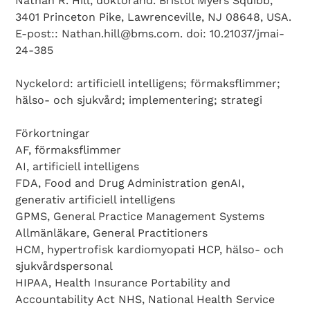
Nathan R. Hill, doktorand. Bristol Myers Squibb,
3401 Princeton Pike, Lawrenceville, NJ 08648, USA.
E-post:: Nathan.hill@bms.com. doi: 10.21037/jmai-
24-385
Nyckelord: artificiell intelligens; förmaksflimmer;
hälso- och sjukvård; implementering; strategi
Förkortningar
AF, förmaksflimmer
AI, artificiell intelligens
FDA, Food and Drug Administration genAI,
generativ artificiell intelligens
GPMS, General Practice Management Systems
Allmänläkare, General Practitioners
HCM, hypertrofisk kardiomyopati HCP, hälso- och
sjukvårdspersonal
HIPAA, Health Insurance Portability and
Accountability Act NHS, National Health Service