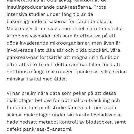
insulinproducerande pankreasöarna. Trots
intensiva studier under lång tid är de
bakomliggande orsakerna fortfarande oklara.
Makrofager är en slags immuncell som finns i alla
kroppens vävnader och som är effektiva på att
döda invaderande mikroorganismer, men även är
involverade i att läka sår och bilda blodkärl. Våra
pankreas-öar fortsätter att mogna i sin funktion
efter att vi fötts och detta sammanfaller med att
det finns många makrofager i pankreas, vilka sedan
minskar i antal med ålder.
Vi har preliminära data som pekar på att dessa
makrofager behövs för optimal ö-utveckling och
funktion. I en pilot studie fann vi att möss som
saknar makrofager under sin första levnadsvecka
hade nedsatt metabol kontroll av blodsocker, samt
defekt pankreas-ö-anatomi.