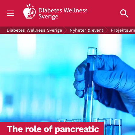
OM DIABETES
Diabetes Wellness Sverige
Nyheter & event
Projektsu
STÖD OSS
FORSKNING
NYHETER & EVENT
OM OSS
GRATIS DIABETESPRODUKTER
Blodsockerkollen
The role of pancreatic