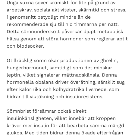
Unga vuxna sover kroniskt för lite på grund av
arbetskrav, sociala aktiviteter, skärmtid och stress,
i genomsnitt betydligt mindre än de
rekommenderade sju till nio timmarna per natt.
Search Diabetes Wellness Sverige
Detta sömnunderskott påverkar djupt metabolisk
hälsa genom att störa hormoner som reglerar aptit
och blodsocker.
Otillräcklig sömn ökar produktionen av ghrelin,
hungerhormonet, samtidigt som det minskar
leptin, vilket signalerar mättnadskänsla. Denna
hormonella obalans driver överätning, särskilt sug
efter kaloririka och kolhydratrika livsmedel som
bidrar till viktökning och insulinresistens.
Sömnbrist försämrar också direkt
insulinkänsligheten, vilket innebär att kroppen
kräver mer insulin för att bearbeta samma mängd
glukos. Med tiden bidrar denna ökade efterfrågan