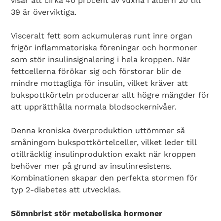
visar att cirka 40 procent av vuxna i åldern 20 till
39 är överviktiga.
Visceralt fett som ackumuleras runt inre organ
frigör inflammatoriska föreningar och hormoner
som stör insulinsignalering i hela kroppen. När
fettcellerna förökar sig och förstorar blir de
mindre mottagliga för insulin, vilket kräver att
bukspottkörteln producerar allt högre mängder för
att upprätthålla normala blodsockernivåer.
Denna kroniska överproduktion uttömmer så
småningom bukspottkörtelceller, vilket leder till
otillräcklig insulinproduktion exakt när kroppen
behöver mer på grund av insulinresistens.
Kombinationen skapar den perfekta stormen för
typ 2-diabetes att utvecklas.
Sömnbrist stör metaboliska hormoner