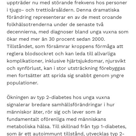
uppträder nu med störande frekvens hos personer
i tjugo- och trettioårsåldern. Denna dramatiska
förändring representerar en av de mest oroande
folkhälsotrenderna under de senaste två
decennierna, med diagnoser bland unga vuxna som
ökar med mer än 30 procent sedan 2000.
Tillståndet, som försämrar kroppens förmåga att
reglera blodsockret och kan leda till allvarliga
komplikationer, inklusive hjärtsjukdomar, njursvikt
och synförlust, kan i stor utsträckning förebyggas
men fortsätter att sprida sig snabbt genom yngre
populationer.
Ökningen av typ 2-diabetes hos unga vuxna
signalerar bredare samhällsförändringar i hur
människor äter, rör sig och lever som är
fundamentalt oförenliga med människans
metaboliska hälsa. Till skillnad från typ 1-diabetes,
som är ett autoimmunt tillstånd, utvecklas typ 2-