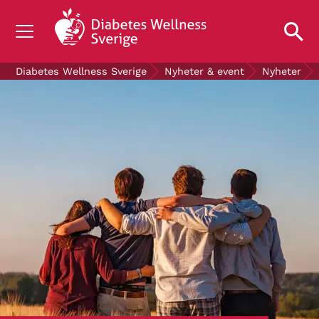
OM DIABETES
Diabetes Wellness Sverige
Nyheter & event
Nyheter
STÖD OSS
FORSKNING
NYHETER & EVENT
OM OSS
GRATIS DIABETESPRODUKTER
Blodsockerkollen