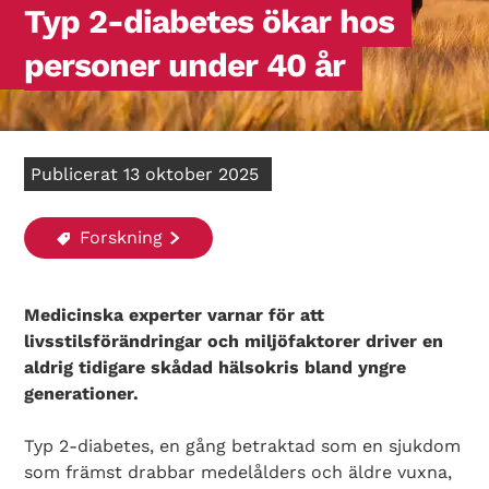
Typ 2-diabetes ökar hos
personer under 40 år
Publicerat 13 oktober 2025
Forskning
Medicinska experter varnar för att
livsstilsförändringar och miljöfaktorer driver en
aldrig tidigare skådad hälsokris bland yngre
generationer.
Typ 2-diabetes, en gång betraktad som en sjukdom
som främst drabbar medelålders och äldre vuxna,