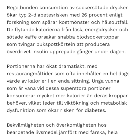
Regelbunden konsumtion av sockersötade drycker
ökar typ 2-diabetesrisken med 26 procent enligt
forskning som spårar kostmönster och hälsoutfall.
De flytande kalorierna från läsk, energidrycker och
sötade kaffe orsakar snabba blodsockertoppar
som tvingar bukspottkörteln att producera
överdrivet insulin upprepade gånger under dagen.
Portionerna har ökat dramatiskt, med
restaurangmåltider som ofta innehåller en hel dags
värde av kalorier i en enda sittning. Unga vuxna
som är vana vid dessa superstora portioner
konsumerar mycket mer kalorier än deras kroppar
behöver, vilket leder till viktökning och metabolisk
dysfunktion som ökar risken för diabetes.
Bekvämligheten och överkomligheten hos
bearbetade livsmedel jämfört med färska, hela