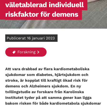
väletablerad individuell
riskfaktor för demens
Publicerat 16 januari 2023
Forskning
Att vara drabbad av flera kardiometaboliska
sjukdomar som diabetes, hjärtsjukdom och
stroke, är kopplat till kraftigt ökad risk för
demens och Alzheimers sjukdom. En ny
tvillingstudie av forskare från Karolinska
Institutet tyder på att samma gener kan ligga
bakom risken för både kardiometabola sjukdomar