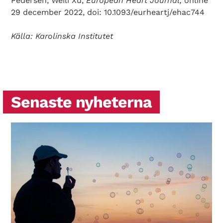
Pedersen, Weili Xu,
European Heart Journal,
online
29 december 2022, doi: 10.1093/eurheartj/ehac744
Källa: Karolinska Institutet
Senaste nyheterna