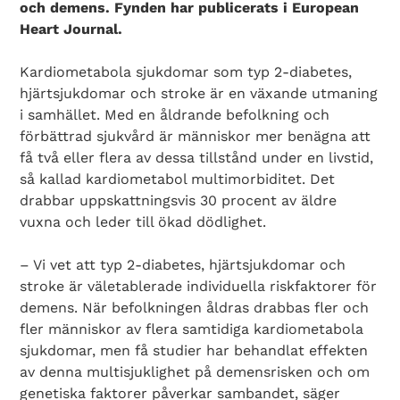
och demens. Fynden har publicerats i European
Heart Journal.
Kardiometabola sjukdomar som typ 2-diabetes,
hjärtsjukdomar och stroke är en växande utmaning
i samhället. Med en åldrande befolkning och
förbättrad sjukvård är människor mer benägna att
få två eller flera av dessa tillstånd under en livstid,
så kallad kardiometabol multimorbiditet. Det
drabbar uppskattningsvis 30 procent av äldre
vuxna och leder till ökad dödlighet.
– Vi vet att typ 2-diabetes, hjärtsjukdomar och
stroke är väletablerade individuella riskfaktorer för
demens. När befolkningen åldras drabbas fler och
fler människor av flera samtidiga kardiometabola
sjukdomar, men få studier har behandlat effekten
av denna multisjuklighet på demensrisken och om
genetiska faktorer påverkar sambandet, säger