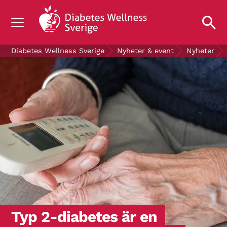
OM DIABETES
Diabetes Wellness Sverige
Nyheter & event
Nyheter
STÖD OSS
FORSKNING
NYHETER & EVENT
OM OSS
GRATIS DIABETESPRODUKTER
Blodsockerkollen
Typ 2-diabetes är en