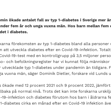
in ökade antalet fall av typ 1-diabetes i Sverige mer ä
 under fem år och unga vuxna män. Hos barn mellan fem 
det i diabetes.
skarna förekomsten av typ 1-diabetes bland alla personer u
en att utveckla diabetes efter en Covid-19-infektion. Tota
 Covid-19-test med en kontrollgrupp på 3,5 miljoner perso
- och befolkningsregister har vi kunnat följa människor 
der utvecklade typ 1-diabetes under pandemin än tidigare. 
 vuxna män, säger Dominik Dietler, forskare vid Lunds un
es ökade med 12 procent 2021 och 9 procent 2022, jämfört 
illbaka på normal nivå. Trots det kan inte forskarna urskil
9-infektion och diabetes förutom hos barn i åldrarna fem
p 1-diabetes cirka en månad efter en Covid-19 infektion äv