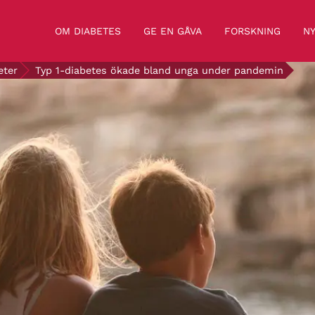
OM DIABETES
GE EN GÅVA
FORSKNING
NY
eter
Typ 1-diabetes ökade bland unga under pandemin