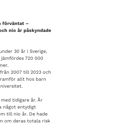
n förväntat –
och nio år påskyndade
nder 30 år i Sverige,
lt jämfördes 720 000
ner.
från 2007 till 2023 och
Framför allt hos barn
iversitet.
med tidigare år. År
ja något entydigt
 till nio år. De hade
en om deras totala risk