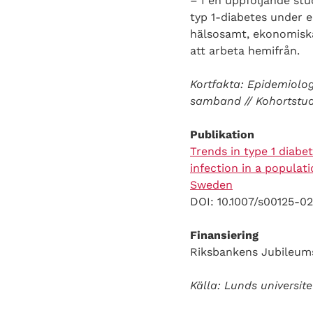
– I en uppföljande stu
typ 1-diabetes under e
hälsosamt, ekonomiska 
att arbeta hemifrån.
Kortfakta: Epidemiologi
samband // Kohortstudi
Publikation
Trends in type 1 diab
infection in a popula
Sweden
DOI: 10.1007/s00125-0
Finansiering
Riksbankens Jubileumsf
Källa: Lunds universit