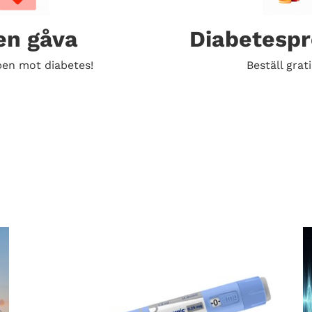
en gåva
Diabetesp
en mot diabetes!
Beställ grati