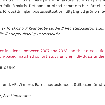
die tittar vi nu närmare på andra faktorer som kan påverk
n folkhälsokris. Det handlar bland annat om hur lätt eller 
förutsättningar, bostadssituation, tillgång till grönomr
sk forskning // Kvantitativ studie // Registerbaserad studie 
e // Longitudinell // Retrospektiv
etes incidence between 2007 and 2023 and their associat
tion-based matched cohort study among individuals under 
25-06540-1
ond, VR, Vinnova, Barndiabetesfonden, Stiftelsen för str
et, Åsa Hansdotter