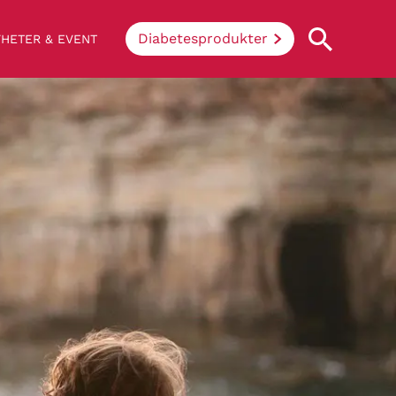
Diabetesprodukter
HETER & EVENT
Vad innebär diabetes?
Enkelt uttryckt hindrar sjukdomen
kroppen ifrån att konvertera socker och
stärkelse från mat till energi. Vid
diabetes klarar inte kroppen av att