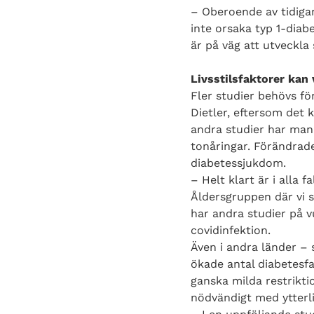
– Oberoende av tidigar
inte orsaka typ 1-diab
är på väg att utveckla
Livsstilsfaktorer kan
Fler studier behövs f
Dietler, eftersom det 
andra studier har man 
tonåringar. Förändrad
diabetessjukdom.
– Helt klart är i alla 
Åldersgruppen där vi 
har andra studier på v
covidinfektion.
Även i andra länder –
ökade antal diabetesfa
ganska milda restrikti
nödvändigt med ytterlig