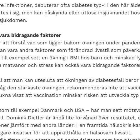
e infektioner, debuterar ofta diabetes typ-1 i den här ålde
etes i sig, men kan påskynda eller utlösa insjuknandet h
 sjukdomen.
 vara bidragande faktorer
ör att förstå vad som ligger bakom ökningen under pande
kan vara andra faktorer som förändrad livsstil som påverka
till exempel sett en ökning i BMI hos barn och minskad fy
e matvanor och stress kan också vara bidragande faktore
fall att man kan utesluta att ökningen av diabetesfall bero
såg den starkaste ökningen, rekommenderas inte att vacc
uxna visat att vaccination minskar risken att utveckla typ
 som till exempel Danmark och USA – har man sett motsv
ll. Dominik Dietler är ändå lite förvånad över resultatet,
oner jämfört med andra länder. I en framtida hälsokris ka
are insatser för att upprätthålla en hälsosam livsstil.