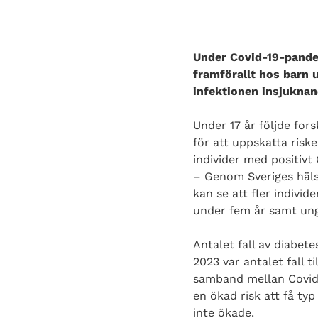
Under Covid-19-pandem
framförallt hos barn
infektionen insjuknan
Under 17 år följde for
för att uppskatta risk
individer med positivt
– Genom Sveriges hälso
kan se att fler indivi
under fem år samt unga
Antalet fall av diabet
2023 var antalet fall t
samband mellan Covid-1
en ökad risk att få ty
inte ökade.