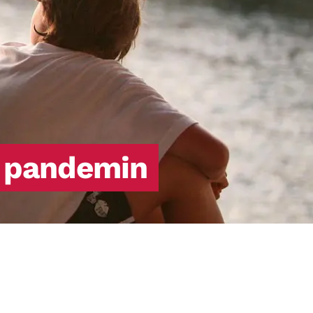
producera insulin eller det insulin som
produceras fungerar inte (så kallad
insulinresistens).
r pandemin