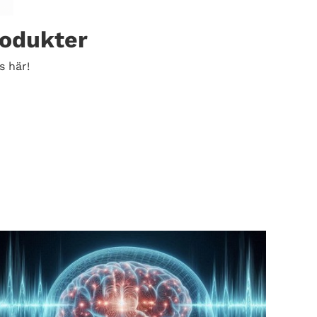
rodukter
s här!