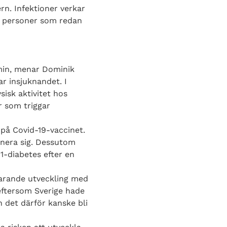
rn. Infektioner verkar
os personer som redan
min, menar Dominik
r insjuknandet. I
sisk aktivitet hos
r som triggar
r på Covid-19-vaccinet.
inera sig. Dessutom
 1-diabetes efter en
arande utveckling med
 eftersom Sverige hade
n det därför kanske bli