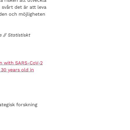
a risken att utveckla
svårt det är att leva
åden och möjligheten
// Statistiskt
ion with SARS-CoV-2
30 years old in
ategisk forskning