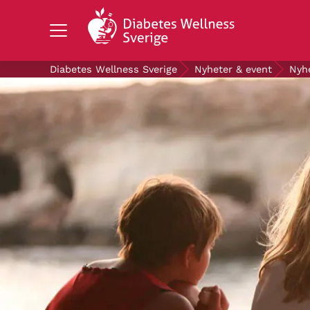
Search Diabetes Wellness Sverige
Diabetes Wellness Sverige
Nyheter & event
Nyh
OM DIABETES
STÖD OSS
FORSKNING
NYHETER & EVENT
OM OSS
GRATIS DIABETESPRODUKTER
Blodsockerkollen