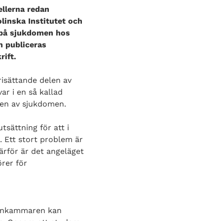
ellerna redan
linska Institutet och
n på sjukdomen hos
n publiceras
rift.
risättande delen av
r i en så kallad
ten av sjukdomen.
sättning för att i
. Ett stort problem är
ärför är det angeläget
örer för
ögonkammaren kan