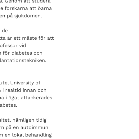
es. Genom att studera
e forskarna att öarna
ken på sjukdomen.
n de
a är ett måste för att
ofessor vid
m för diabetes och
plantationstekniken.
te, University of
 i realtid innan och
na i ögat attackerades
abetes.
tet, nämligen tidig
tom på en autoimmun
m en lokal behandling