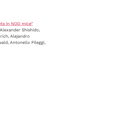
ets in NOD mice”
Alexander Shishido,
drich, Alejandro
ald, Antonello Pileggi,