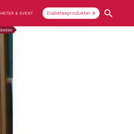
Diabetesprodukter
HETER & EVENT
abetes
Vad innebär diabetes?
Enkelt uttryckt hindrar sjukdomen
kroppen ifrån att konvertera socker och
stärkelse från mat till energi. Vid
diabetes klarar inte kroppen av att