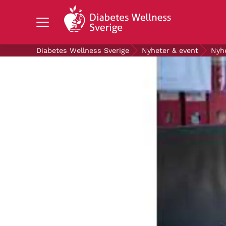
Search Diabetes Wellness Sverige
Diabetes Wellness Sverige
Nyheter & event
Nyh
OM DIABETES
STÖD OSS
FORSKNING
NYHETER & EVENT
OM OSS
GRATIS DIABETESPRODUKTER
Blodsockerkollen