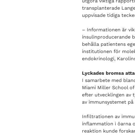
utgöra viktiga rappor
transplanterade Lange
uppvisade tidiga teck
– Informationen är vik
insulinproducerande be
behålla patientens ege
institutionen för mole
endokrinologi, Karolin
Lyckades bromsa att
I samarbete med bland
Miami Miller School of
efter utvecklingen av 
av immunsystemet på et
Infiltrationen av imm
inflammation i öarna 
reaktion kunde forska