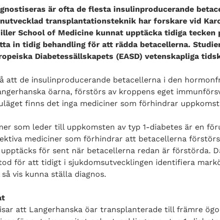
agnostiseras är ofta de flesta insulinproducerande betac
nutvecklad transplantationsteknik har forskare vid Karo
iller School of Medicine kunnat upptäcka tidiga tecke
ta in tidig behandling för att rädda betacellerna. Studie
uropeiska Diabetessällskapets (EASD) vetenskapliga tidsk
på att de insulinproducerande betacellerna i den hormonf
angerhanska öarna, förstörs av kroppens eget immunförsva
uläget finns det inga mediciner som förhindrar uppkoms
er som leder till uppkomsten av typ 1-diabetes är en förut
ektiva mediciner som förhindrar att betacellerna förstörs
a upptäcks för sent när betacellerna redan är förstörda. D
tod för att tidigt i sjukdomsutvecklingen identifiera mark
å vis kunna ställa diagnos.
at
visar att Langerhanska öar transplanterade till främre 