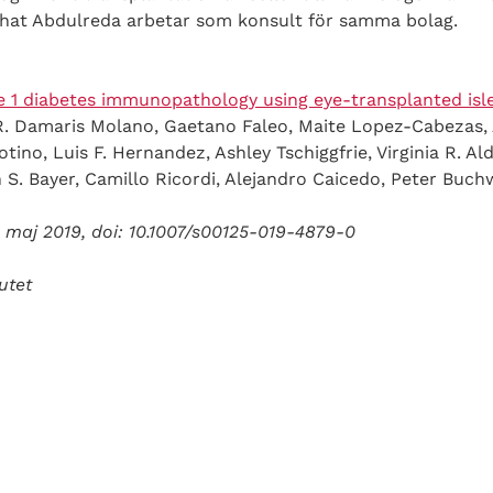
dhat Abdulreda arbetar som konsult för samma bolag.
pe 1 diabetes immunopathology using eye-transplanted isl
R. Damaris Molano, Gaetano Faleo, Maite Lopez-Cabezas, 
otino, Luis F. Hernandez, Ashley Tschiggfrie, Virginia R. Al
 S. Bayer, Camillo Ricordi, Alejandro Caicedo, Peter Buchw
4 maj 2019, doi: 10.1007/s00125-019-4879-0
utet