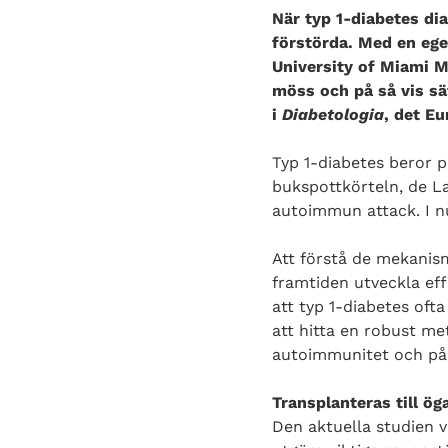
När typ 1-diabetes di
förstörda. Med en ege
University of Miami M
möss och på så vis sät
i
Diabetologia
, det E
Typ 1-diabetes beror 
bukspottkörteln, de L
autoimmun attack. I n
Att förstå de mekanism
framtiden utveckla eff
att typ 1-diabetes oft
att hitta en robust me
autoimmunitet och på s
Transplanteras till ög
Den aktuella studien 