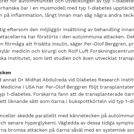
törer för autoimmunitet och utvecklingen av typ 1-diabet
rhanska öar i en musmodell med typ 1-diabetes upptäckt
en på inflammation, långt innan man såg några andra tec
tig eftersom den möjliggör insättning av behandling inna
tacellerna har förstörts i den autoimmuna attacken. Dett
n förmåga att frisätta insulin, säger Per-Olof Berggren, pr
kylär medicin och kirurgi och Rolf Luft Forskningscentru
ska Institutet, som lett studien och även utvecklat trans
acken
 annat Dr Midhat Abdulreda vid Diabetes Research Institu
 Medicine i USA har Per-Olof Berggren följt transplantaten
typ 1-diabetes. Forskarna fann att de transplanterade öar
t liknande sätt som öarna i bukspottkörteln vid typ 1-di
unceller skedde parallellt med kännetecken på autoimmuni
och senare hyperglykemi. Vägledda av dessa tidiga symp
rna bromsa attacken på öarna såväl med en systemisk so