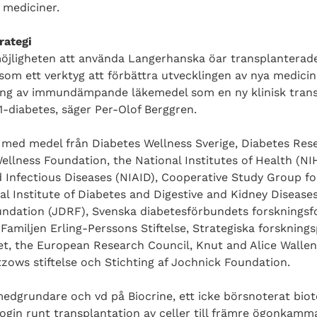
mediciner.
rategi
möjligheten att använda Langerhanska öar transplanterade
m ett verktyg att förbättra utvecklingen av nya medicin
ing av immundämpande läkemedel som en ny klinisk trans
1-diabetes, säger Per-Olof Berggren.
 med medel från Diabetes Wellness Sverige, Diabetes Rese
llness Foundation, the National Institutes of Health (NIH
nd Infectious Diseases (NIAID), Cooperative Study Group 
al Institute of Diabetes and Digestive and Kidney Disease
ndation (JDRF), Svenska diabetesförbundets forskningsf
amiljen Erling-Perssons Stiftelse, Strategiska forskning
tet, the European Research Council, Knut and Alice Wallenb
zows stiftelse och Stichting af Jochnick Foundation.
medgrundare och vd på Biocrine, ett icke börsnoterat bio
login runt transplantation av celler till främre ögonkam