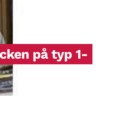
producera insulin eller det insulin som
produceras fungerar inte (så kallad
insulinresistens).
ecken på typ 1-