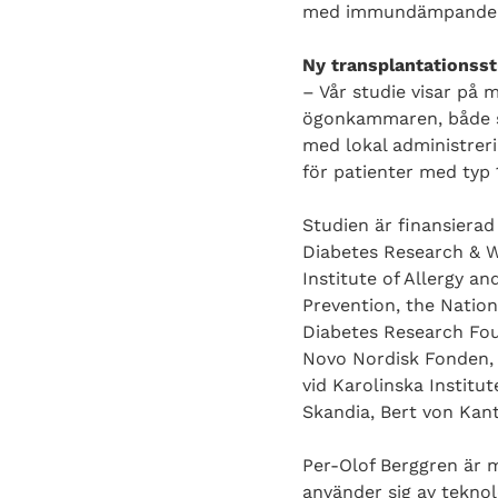
med immundämpande 
Ny transplantationsst
– Vår studie visar på 
ögonkammaren, både so
med lokal administrer
för patienter med typ 
Studien är finansierad
Diabetes Research & We
Institute of Allergy a
Prevention, the Nation
Diabetes Research Fou
Novo Nordisk Fonden, F
vid Karolinska Institu
Skandia, Bert von Kant
Per-Olof Berggren är 
använder sig av tekno