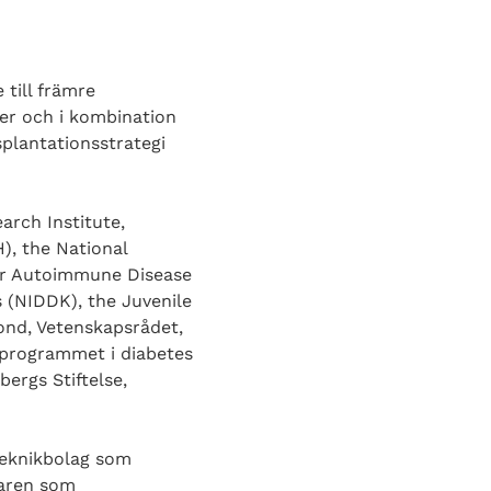
 till främre
er och i kombination
plantationsstrategi
arch Institute,
), the National
for Autoimmune Disease
s (NIDDK), the Juvenile
ond, Vetenskapsrådet,
sprogrammet i diabetes
ergs Stiftelse,
teknikbolag som
maren som