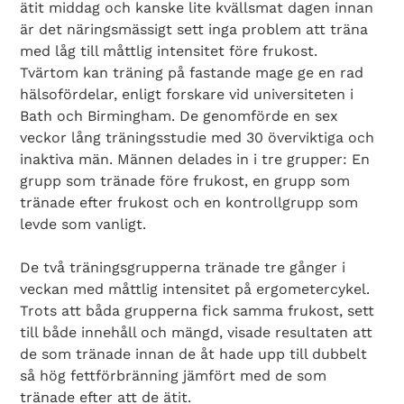
ätit middag och kanske lite kvällsmat dagen innan
är det näringsmässigt sett inga problem att träna
med låg till måttlig intensitet före frukost.
Tvärtom kan träning på fastande mage ge en rad
hälsofördelar, enligt forskare vid universiteten i
Bath och Birmingham. De genomförde en sex
veckor lång träningsstudie med 30 överviktiga och
inaktiva män. Männen delades in i tre grupper: En
grupp som tränade före frukost, en grupp som
tränade efter frukost och en kontrollgrupp som
levde som vanligt.
De två träningsgrupperna tränade tre gånger i
veckan med måttlig intensitet på ergometercykel.
Trots att båda grupperna fick samma frukost, sett
till både innehåll och mängd, visade resultaten att
de som tränade innan de åt hade upp till dubbelt
så hög fettförbränning jämfört med de som
tränade efter att de ätit.