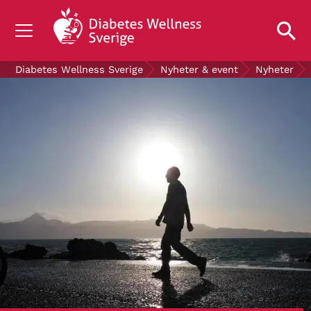
OM DIABETES
Diabetes Wellness Sverige
Nyheter & event
Nyheter
STÖD OSS
FORSKNING
NYHETER & EVENT
OM OSS
GRATIS DIABETESPRODUKTER
Blodsockerkollen