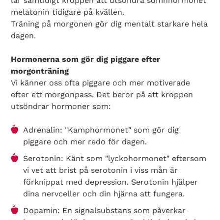
lär samtidigt kroppen att utsöndra sömnhormonet
melatonin tidigare på kvällen.
Träning på morgonen gör dig mentalt starkare hela
dagen.
Hormonerna som gör dig piggare efter
morgonträning
Vi känner oss ofta piggare och mer motiverade
efter ett morgonpass. Det beror på att kroppen
utsöndrar hormoner som:
Adrenalin: "Kamphormonet" som gör dig
piggare och mer redo för dagen.
Search Diabetes Wellness Sverige
Serotonin: Känt som "lyckohormonet" eftersom
vi vet att brist på serotonin i viss mån är
förknippat med depression. Serotonin hjälper
dina nervceller och din hjärna att fungera.
Dopamin: En signalsubstans som påverkar