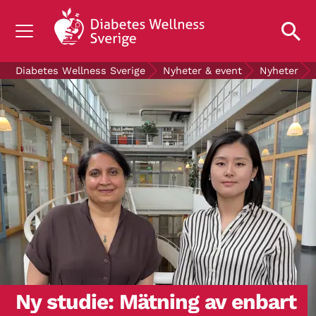
OM DIABETES
Diabetes Wellness Sverige
Nyheter & event
Nyheter
STÖD OSS
FORSKNING
NYHETER & EVENT
OM OSS
GRATIS DIABETESPRODUKTER
Blodsockerkollen
Ny studie: Mätning av enbart