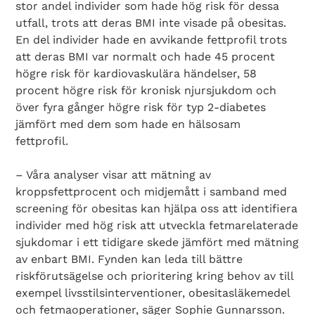
stor andel individer som hade hög risk för dessa
utfall, trots att deras BMI inte visade på obesitas.
En del individer hade en avvikande fettprofil trots
att deras BMI var normalt och hade 45 procent
högre risk för kardiovaskulära händelser, 58
procent högre risk för kronisk njursjukdom och
över fyra gånger högre risk för typ 2-diabetes
jämfört med dem som hade en hälsosam
fettprofil.
– Våra analyser visar att mätning av
kroppsfettprocent och midjemått i samband med
screening för obesitas kan hjälpa oss att identifiera
individer med hög risk att utveckla fetmarelaterade
sjukdomar i ett tidigare skede jämfört med mätning
av enbart BMI. Fynden kan leda till bättre
riskförutsägelse och prioritering kring behov av till
exempel livsstilsinterventioner, obesitasläkemedel
och fetmaoperationer, säger Sophie Gunnarsson.