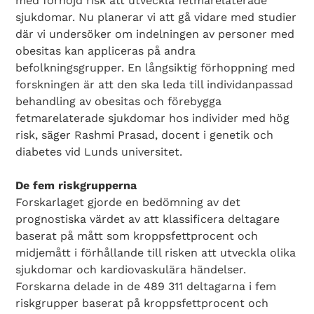
med förhöjd risk att utveckla fetmarelaterade
sjukdomar. Nu planerar vi att gå vidare med studier
där vi undersöker om indelningen av personer med
obesitas kan appliceras på andra
befolkningsgrupper. En långsiktig förhoppning med
forskningen är att den ska leda till individanpassad
behandling av obesitas och förebygga
fetmarelaterade sjukdomar hos individer med hög
risk, säger Rashmi Prasad, docent i genetik och
diabetes vid Lunds universitet.
De fem riskgrupperna
Forskarlaget gjorde en bedömning av det
prognostiska värdet av att klassificera deltagare
baserat på mått som kroppsfettprocent och
midjemått i förhållande till risken att utveckla olika
sjukdomar och kardiovaskulära händelser.
Forskarna delade in de 489 311 deltagarna i fem
riskgrupper baserat på kroppsfettprocent och