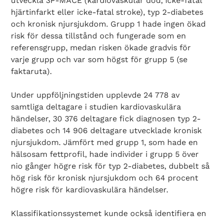
utveckla 3P-MACE (kardiovaskulär död, icke-fatal
hjärtinfarkt eller icke-fatal stroke), typ 2-diabetes
och kronisk njursjukdom. Grupp 1 hade ingen ökad
risk för dessa tillstånd och fungerade som en
referensgrupp, medan risken ökade gradvis för
varje grupp och var som högst för grupp 5 (se
faktaruta).
Under uppföljningstiden upplevde 24 778 av
samtliga deltagare i studien kardiovaskulära
händelser, 30 376 deltagare fick diagnosen typ 2-
diabetes och 14 906 deltagare utvecklade kronisk
njursjukdom. Jämfört med grupp 1, som hade en
hälsosam fettprofil, hade individer i grupp 5 över
nio gånger högre risk för typ 2-diabetes, dubbelt så
hög risk för kronisk njursjukdom och 64 procent
högre risk för kardiovaskulära händelser.
Klassifikationssystemet kunde också identifiera en