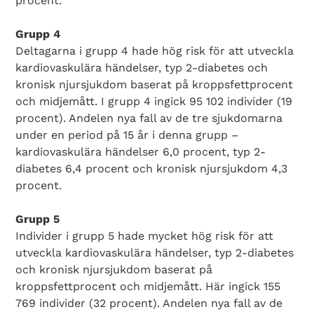
procent.
Grupp 4
Deltagarna i grupp 4 hade hög risk för att utveckla
kardiovaskulära händelser, typ 2-diabetes och
kronisk njursjukdom baserat på kroppsfettprocent
och midjemått. I grupp 4 ingick 95 102 individer (19
procent). Andelen nya fall av de tre sjukdomarna
Search Diabetes Wellness Sverige
under en period på 15 år i denna grupp –
kardiovaskulära händelser 6,0 procent, typ 2-
diabetes 6,4 procent och kronisk njursjukdom 4,3
procent.
Grupp 5
Individer i grupp 5 hade mycket hög risk för att
utveckla kardiovaskulära händelser, typ 2-diabetes
och kronisk njursjukdom baserat på
kroppsfettprocent och midjemått. Här ingick 155
769 individer (32 procent). Andelen nya fall av de