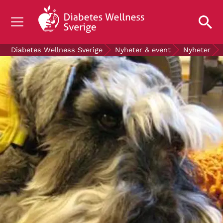
OM DIABETES
Diabetes Wellness Sverige
Nyheter & event
Nyheter
STÖD OSS
FORSKNING
NYHETER & EVENT
OM OSS
GRATIS DIABETESPRODUKTER
Blodsockerkollen