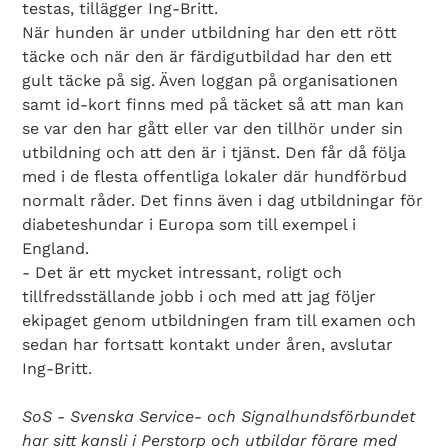
testas, tillägger Ing-Britt.
När hunden är under utbildning har den ett rött
täcke och när den är färdigutbildad har den ett
gult täcke på sig. Även loggan på organisationen
samt id-kort finns med på täcket så att man kan
se var den har gått eller var den tillhör under sin
utbildning och att den är i tjänst. Den får då följa
Search Diabetes Wellness Sverige
med i de flesta offentliga lokaler där hundförbud
normalt råder. Det finns även i dag utbildningar för
diabeteshundar i Europa som till exempel i
England.
- Det är ett mycket intressant, roligt och
tillfredsställande jobb i och med att jag följer
ekipaget genom utbildningen fram till examen och
sedan har fortsatt kontakt under åren, avslutar
Ing-Britt.
SoS - Svenska Service- och Signalhundsförbundet
har sitt kansli i Perstorp och utbildar förare med