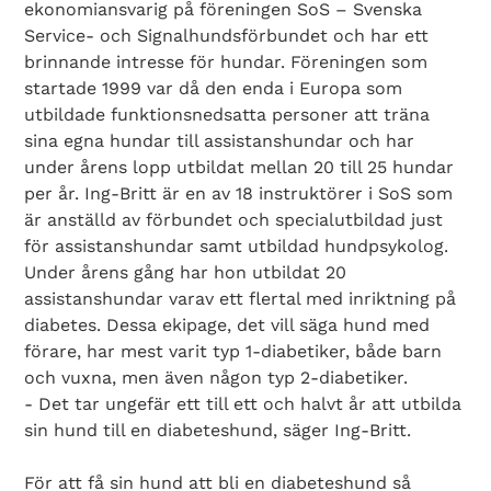
ekonomiansvarig på föreningen SoS – Svenska
Service- och Signalhundsförbundet och har ett
brinnande intresse för hundar. Föreningen som
startade 1999 var då den enda i Europa som
utbildade funktionsnedsatta personer att träna
sina egna hundar till assistanshundar och har
under årens lopp utbildat mellan 20 till 25 hundar
per år. Ing-Britt är en av 18 instruktörer i SoS som
är anställd av förbundet och specialutbildad just
för assistanshundar samt utbildad hundpsykolog.
Under årens gång har hon utbildat 20
assistanshundar varav ett flertal med inriktning på
diabetes. Dessa ekipage, det vill säga hund med
förare, har mest varit typ 1-diabetiker, både barn
och vuxna, men även någon typ 2-diabetiker.
- Det tar ungefär ett till ett och halvt år att utbilda
sin hund till en diabeteshund, säger Ing-Britt.
För att få sin hund att bli en diabeteshund så