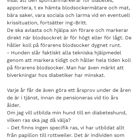
visat att den spontanmarkerar för diabetes,
apportera, t ex hämta blodsockermätare och mat,
bära saker, vara sociala och larma vid en eventuell
krissituation, fortsätter Ing-Britt.
De ska avlasta och hjälpa sin förare och markerar
direkt när blodsockret är för högt eller för lågt. De
håller koll på förarens blodsocker dygnet runt.
- Hunden slår faktiskt alla tekniska hjälpmedel
genom att markera tidigt och håller hela tiden koll
på förarens blodsocker. Man har även märkt att
biverkningar hos diabetiker har minskat.
Varje år får de även göra ett årsprov under de åren
de är i tjänst, innan de pensioneras vid tio års
ålder.
Om jag vill utbilda min hund till en diabeteshund,
vilken ras ska jag då välja?
- Det finns ingen specifik ras, vi har utbildat allt
från papillon till rottweiler. Det är individen som