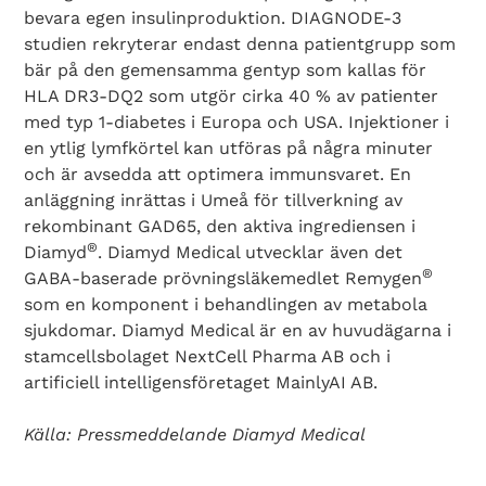
bevara egen insulinproduktion. DIAGNODE-3
studien rekryterar endast denna patientgrupp som
bär på den gemensamma gentyp som kallas för
HLA DR3-DQ2 som utgör cirka 40 % av patienter
med typ 1-diabetes i Europa och USA. Injektioner i
en ytlig lymfkörtel kan utföras på några minuter
Search Diabetes Wellness Sverige
och är avsedda att optimera immunsvaret. En
anläggning inrättas i Umeå för tillverkning av
rekombinant GAD65, den aktiva ingrediensen i
®
Diamyd
. Diamyd Medical utvecklar även det
®
GABA-baserade prövningsläkemedlet Remygen
som en komponent i behandlingen av metabola
sjukdomar. Diamyd Medical är en av huvudägarna i
stamcellsbolaget NextCell Pharma AB och i
artificiell intelligensföretaget MainlyAI AB.
Källa: Pressmeddelande Diamyd Medical