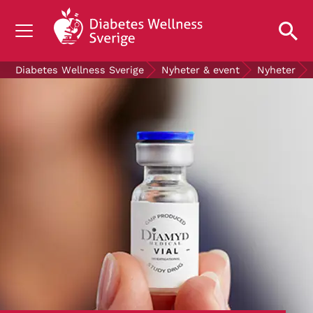
OM DIABETES
Diabetes Wellness Sverige
Nyheter & event
Nyheter
STÖD OSS
FORSKNING
NYHETER & EVENT
OM OSS
GRATIS DIABETESPRODUKTER
Blodsockerkollen