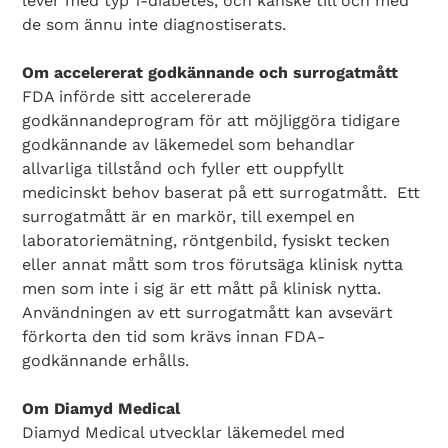
lever med typ 1-diabetes, och kanske till och med
de som ännu inte diagnostiserats.
Om accelererat godkännande och surrogatmått
FDA införde sitt accelererade
godkännandeprogram för att möjliggöra tidigare
godkännande av läkemedel som behandlar
allvarliga tillstånd och fyller ett ouppfyllt
medicinskt behov baserat på ett surrogatmått. Ett
surrogatmått är en markör, till exempel en
laboratoriemätning, röntgenbild, fysiskt tecken
eller annat mått som tros förutsäga klinisk nytta
men som inte i sig är ett mått på klinisk nytta.
Användningen av ett surrogatmått kan avsevärt
förkorta den tid som krävs innan FDA-
godkännande erhålls.
Om Diamyd Medical
Diamyd Medical utvecklar läkemedel med