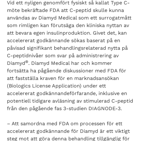
Vid ett nyligen genomfört fysiskt så kallat Type C-
möte bekräftade FDA att C-peptid skulle kunna
användas av Diamyd Medical som ett surrogatmått
som rimligen kan förutsäga den kliniska nyttan av
att bevara egen insulinproduktion. Givet det, kan
accelererat godkännande sökas baserat på en
påvisad signifikant behandlingsrelaterad nytta på
C-peptidnivåer som svar på administrering av
®
Diamyd
. Diamyd Medical har och kommer
fortsätta ha pågående diskussioner med FDA för
att fastställa kraven för en marknadsansökan
(Biologics License Application) under ett
accelererat godkännandeförfarande, inklusive en
potentiell tidigare avläsning av stimulerad C-peptid
från den pågående fas 3-studien DIAGNODE-3.
– Att samordna med FDA om processen för ett
accelererat godkännande för Diamyd är ett viktigt
steg mot att göra denna behandling tillgänglig för