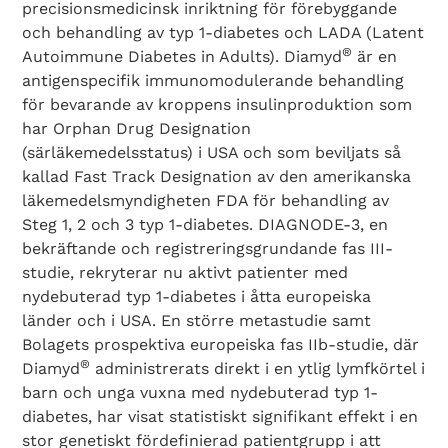
precisionsmedicinsk inriktning för förebyggande
och behandling av typ 1-diabetes och LADA (Latent
®
Autoimmune Diabetes in Adults). Diamyd
är en
antigenspecifik immunomodulerande behandling
för bevarande av kroppens insulinproduktion som
har Orphan Drug Designation
(särläkemedelsstatus) i USA och som beviljats så
kallad Fast Track Designation av den amerikanska
läkemedelsmyndigheten FDA för behandling av
Steg 1, 2 och 3 typ 1-diabetes. DIAGNODE-3, en
bekräftande och registreringsgrundande fas III-
studie, rekryterar nu aktivt patienter med
nydebuterad typ 1-diabetes i åtta europeiska
länder och i USA. En större metastudie samt
Bolagets prospektiva europeiska fas IIb-studie, där
®
Diamyd
administrerats direkt i en ytlig lymfkörtel i
barn och unga vuxna med nydebuterad typ 1-
diabetes, har visat statistiskt signifikant effekt i en
stor genetiskt fördefinierad patientgrupp i att