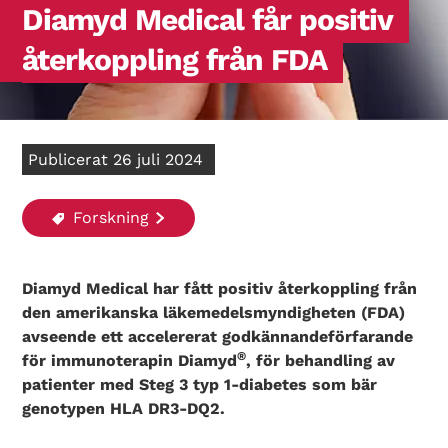
Diamyd Medical får positiv
återkoppling från FDA
Publicerat 26 juli 2024
Forskning
Diamyd Medical har fått positiv återkoppling från
den amerikanska läkemedelsmyndigheten (FDA)
avseende ett accelererat godkännandeförfarande
®
för immunoterapin Diamyd
, för behandling av
patienter med Steg 3 typ 1-diabetes som bär
genotypen HLA DR3-DQ2.