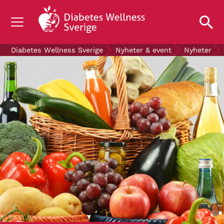
OM DIABETES
Diabetes Wellness Sverige
Nyheter & event
Nyheter
STÖD OSS
FORSKNING
NYHETER & EVENT
OM OSS
GRATIS DIABETESPRODUKTER
Blodsockerkollen