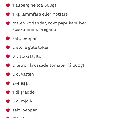
1 aubergine (ca 600g)
1 kg lammfärs eller nötfärs
malen koriander, rökt paprikapulver,
spiskummin, oregano
salt, peppar
2 stora gula lökar
6 vitlöksklyftor
2 tetror krossade tomater (á 500g)
2 dl vatten
2-4 ägg
1 dl grädde
3 dl mjölk
salt, peppar