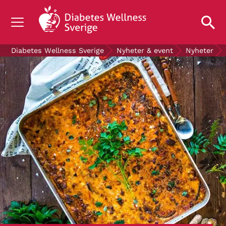
OM DIABETES
Diabetes Wellness Sverige
Nyheter & event
Nyheter
STÖD OSS
FORSKNING
NYHETER & EVENT
OM OSS
GRATIS DIABETESPRODUKTER
Blodsockerkollen