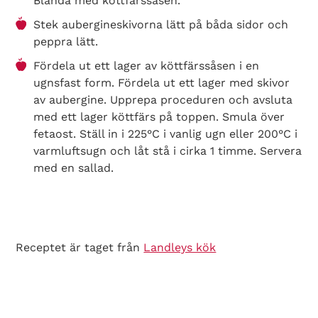
Blanda med köttfärssåsen.
Stek aubergineskivorna lätt på båda sidor och
peppra lätt.
Fördela ut ett lager av köttfärssåsen i en
ugnsfast form. Fördela ut ett lager med skivor
av aubergine. Upprepa proceduren och avsluta
med ett lager köttfärs på toppen. Smula över
fetaost. Ställ in i 225°C i vanlig ugn eller 200°C i
varmluftsugn och låt stå i cirka 1 timme. Servera
med en sallad.
Search Diabetes Wellness Sverige
Receptet är taget från
Landleys kök