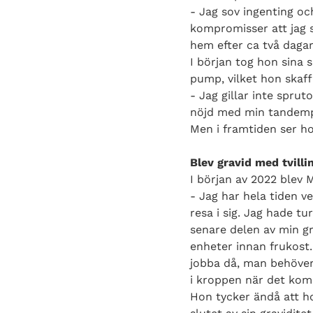
- Jag sov ingenting oc
kompromisser att jag s
hem efter ca två daga
I början tog hon sina
pump, vilket hon skaff
- Jag gillar inte spru
nöjd med min tandempu
Men i framtiden ser h
Blev gravid med tvilli
I början av 2022 blev M
- Jag har hela tiden v
resa i sig. Jag hade tu
senare delen av min gr
enheter innan frukost.
jobba då, man behöver 
i kroppen när det komm
Hon tycker ändå att ho