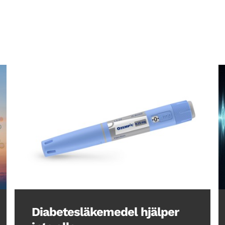
Diabetesläkemedel hjälper