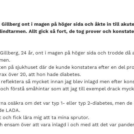
illberg ont i magen på höger sida och åkte in till akute
lindtarmen. Allt gick så fort, de tog prover och konstate
Gillberg, 24 år, ont i magen på höger sida och trodde då
men.
uten på sjukhuset där de kunde konstatera efter en del pr
ax över 20, att hon hade diabetes.
 reflektera så mycket innan jag blev inlagd men efter kon
och förstå småhintar som att jag till exempel drack myck
rna osäkra om det var typ 1- eller typ 2-diabetes, men de 
ade LADA.
t och fick lära mig att ta mina sprutor.
 ensam över att vara inlagd i och med att det var pandem