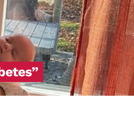
producera insulin eller det insulin som
produceras fungerar inte (så kallad
insulinresistens).
betes”