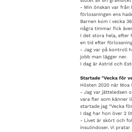
slutet av sin gravidit
- Min önskan var från b
förlossningen ens hade 
Barnen kom i vecka 36
några timmar fick äve
I det stora hela, efter
en tid efter förlossnin
- Jag var på kontroll 
jobb man lägger ner.
I dag är Astrid och Es
Startade "Vecka för v
Hösten 2020 när Moa fi
- Jag var jätteledsen 
vara fler som känner li
startade jag ”Vecka fö
I dag har hon över 2 0
- Livet är skört och f
insulindoser. Vi prata