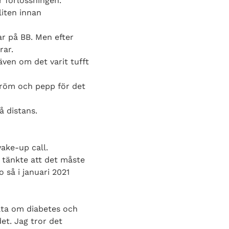
r förlossningen.
liten innan
r på BB. Men efter
rar.
även om det varit tufft
beröm och pepp för det
å distans.
ake-up call.
g tänkte att det måste
o så i januari 2021
rata om diabetes och
et. Jag tror det