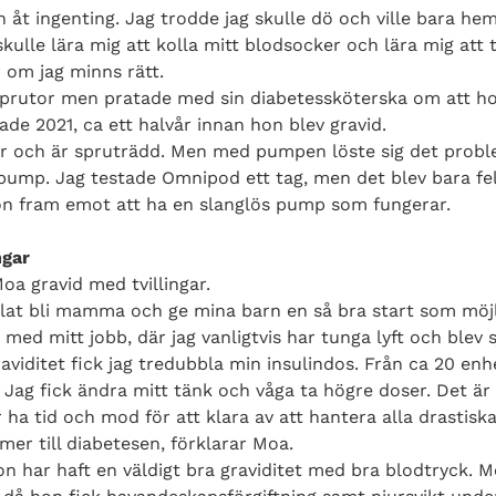
h åt ingenting. Jag trodde jag skulle dö och ville bara he
kulle lära mig att kolla mitt blodsocker och lära mig att
r om jag minns rätt.
 sprutor men pratade med sin diabetessköterska om att h
ade 2021, ca ett halvår innan hon blev gravid.
tor och är spruträdd. Men med pumpen löste sig det proble
mp. Jag testade Omnipod ett tag, men det blev bara fel,
on fram emot att ha en slanglös pump som fungerar.
ngar
oa gravid med tvillingar.
elat bli mamma och ge mina barn en så bra start som möjlig
r med mitt jobb, där jag vanligtvis har tunga lyft och blev 
aviditet fick jag tredubbla min insulindos. Från ca 20 enhe
 Jag fick ändra mitt tänk och våga ta högre doser. Det är 
ha tid och mod för att klara av att hantera alla drastisk
er till diabetesen, förklarar Moa.
n har haft en väldigt bra graviditet med bra blodtryck. M