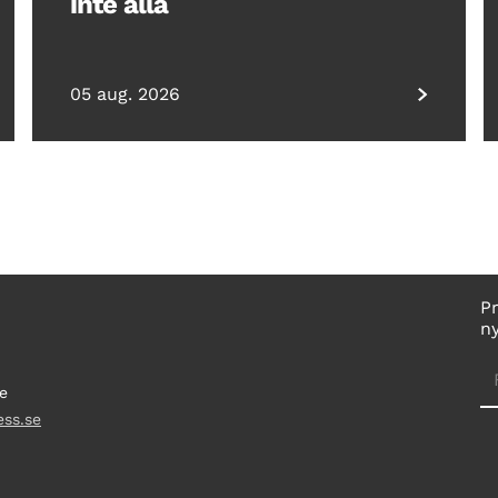
inte alla
05 aug. 2026
P
n
e
ess.se