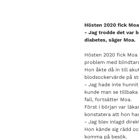
Hösten 2020 fick Moa G
- Jag trodde det var b
diabetes, säger Moa.
Hösten 2020 fick Moa 
problem med blindtar
Hon åkte då in till ak
blodsockervärde på str
- Jag hade inte hunnit
kunde man se tillbaka 
fall, fortsätter Moa.
Först i början var läka
konstatera att hon h
- Jag blev inlagd direk
Hon kände sig rädd och
komma på besök.