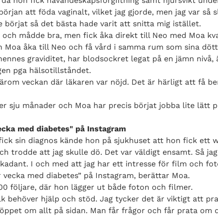
et då hon fick havandeskapsförgiftning samt njursvikt unde
örjan att föda vaginalt, vilket jag gjorde, men jag var så s
börjat så det bästa hade varit att snitta mig istället.
 och mådde bra, men fick åka direkt till Neo med Moa kva
n Moa åka till Neo och få vård i samma rum som sina dött
 hennes graviditet, har blodsockret legat på en jämn nivå, 
gen pga hälsotillståndet.
härom veckan där läkaren var nöjd. Det är härligt att få 
ter sju månader och Moa har precis börjat jobba lite lätt p
ecka med diabetes" på Instagram
ck sin diagnos kände hon på sjukhuset att hon fick ett w
och trodde att jag skulle dö. Det var väldigt ensamt. Så ja
kadant. I och med att jag har ett intresse för film och fot
r vecka med diabetes” på Instagram, berättar Moa.
00 följare, där hon lägger ut både foton och filmer.
olk behöver hjälp och stöd. Jag tycker det är viktigt att p
r öppet om allt på sidan. Man får frågor och får prata om d