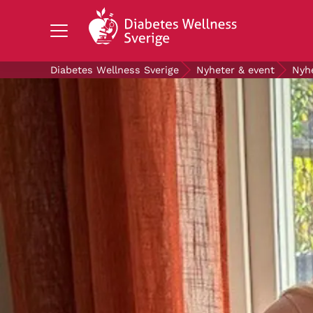
Search Diabetes Wellness Sverige
Diabetes Wellness Sverige
Nyheter & event
Nyh
OM DIABETES
STÖD OSS
FORSKNING
NYHETER & EVENT
OM OSS
GRATIS DIABETESPRODUKTER
Blodsockerkollen