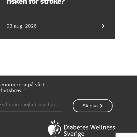
risken för stroke?
03 aug. 2026
renumerera på vårt
yhetsbrev!
*