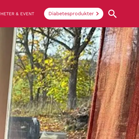
Diabetesprodukter
HETER & EVENT
Vad innebär diabetes?
Enkelt uttryckt hindrar sjukdomen
kroppen ifrån att konvertera socker och
stärkelse från mat till energi. Vid
diabetes klarar inte kroppen av att