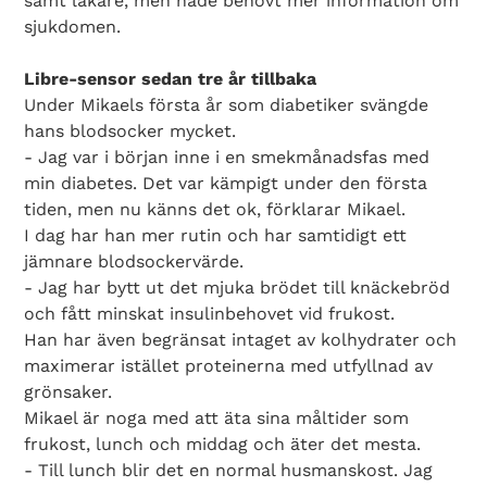
samt läkare, men hade behövt mer information om
sjukdomen.
Libre-sensor sedan tre år tillbaka
Under Mikaels första år som diabetiker svängde
hans blodsocker mycket.
- Jag var i början inne i en smekmånadsfas med
min diabetes. Det var kämpigt under den första
tiden, men nu känns det ok, förklarar Mikael.
I dag har han mer rutin och har samtidigt ett
jämnare blodsockervärde.
- Jag har bytt ut det mjuka brödet till knäckebröd
och fått minskat insulinbehovet vid frukost.
Han har även begränsat intaget av kolhydrater och
maximerar istället proteinerna med utfyllnad av
grönsaker.
Mikael är noga med att äta sina måltider som
frukost, lunch och middag och äter det mesta.
- Till lunch blir det en normal husmanskost. Jag