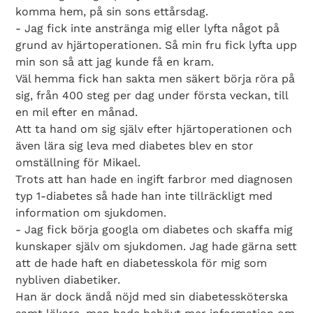
komma hem, på sin sons ettårsdag.
- Jag fick inte anstränga mig eller lyfta något på
grund av hjärtoperationen. Så min fru fick lyfta upp
min son så att jag kunde få en kram.
Väl hemma fick han sakta men säkert börja röra på
sig, från 400 steg per dag under första veckan, till
en mil efter en månad.
Att ta hand om sig själv efter hjärtoperationen och
även lära sig leva med diabetes blev en stor
omställning för Mikael.
Trots att han hade en ingift farbror med diagnosen
typ 1-diabetes så hade han inte tillräckligt med
information om sjukdomen.
- Jag fick börja googla om diabetes och skaffa mig
kunskaper själv om sjukdomen. Jag hade gärna sett
att de hade haft en diabetesskola för mig som
nybliven diabetiker.
Han är dock ändå nöjd med sin diabetessköterska