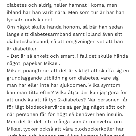
diabetes och aldrig heller hamnat i koma, men
ibland har han varit nära. Men som tur är har han
lyckats undvika det.
Om något skulle hända honom, så bär han sedan
länge sitt diabetesarmband samt ibland även sitt
diabeteshalsband, så att omgivningen vet att han
är diabetiker.
- Det är så enkelt och smart, i fall det skulle hända
något, påpekar Mikael.
Mikael poängterar att det är viktigt att skaffa sig en
grundläggande utbildning om diabetes, vare sig
man har eller inte har sjukdomen. Vilka symtom
kan man titta efter? Vilka åtgärder kan jag göra för
att undvika att få typ 2-diabetes? När personen får
Search Diabetes Wellness Sverige
för lågt blodsockervärde så ger jag något sött och
när personen får för högt så behöver hen insulin.
Men det är det inte många som är medvetna om.
Mikael tycker också att våra blodsockerkoller har