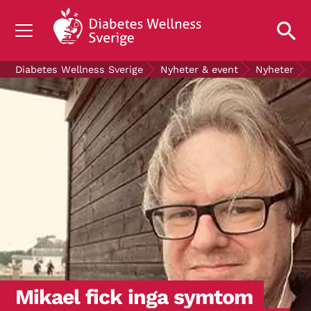
OM DIABETES
Diabetes Wellness Sverige
Nyheter & event
Nyheter
STÖD OSS
FORSKNING
NYHETER & EVENT
OM OSS
GRATIS DIABETESPRODUKTER
Blodsockerkollen
Mikael fick inga symtom