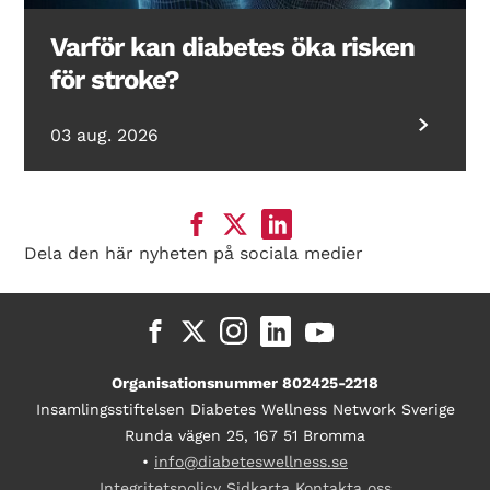
Varför kan diabetes öka risken
för stroke?
03 aug. 2026
Dela den här nyheten på sociala medier
Organisationsnummer 802425-2218
Insamlingsstiftelsen Diabetes Wellness Network Sverige
Runda vägen 25, 167 51 Bromma
•
info@diabeteswellness.se
Integritetspolicy
Sidkarta
Kontakta oss