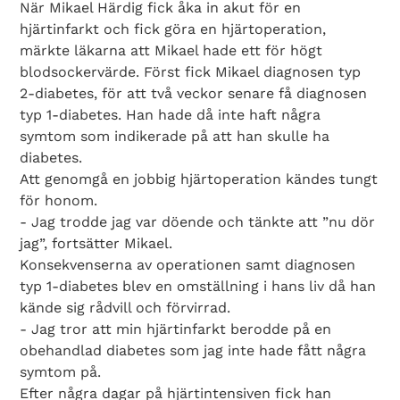
När Mikael Härdig fick åka in akut för en
hjärtinfarkt och fick göra en hjärtoperation,
märkte läkarna att Mikael hade ett för högt
blodsockervärde. Först fick Mikael diagnosen typ
2-diabetes, för att två veckor senare få diagnosen
typ 1-diabetes. Han hade då inte haft några
symtom som indikerade på att han skulle ha
diabetes.
Att genomgå en jobbig hjärtoperation kändes tungt
för honom.
- Jag trodde jag var döende och tänkte att ”nu dör
jag”, fortsätter Mikael.
Konsekvenserna av operationen samt diagnosen
typ 1-diabetes blev en omställning i hans liv då han
kände sig rådvill och förvirrad.
- Jag tror att min hjärtinfarkt berodde på en
obehandlad diabetes som jag inte hade fått några
symtom på.
Efter några dagar på hjärtintensiven fick han