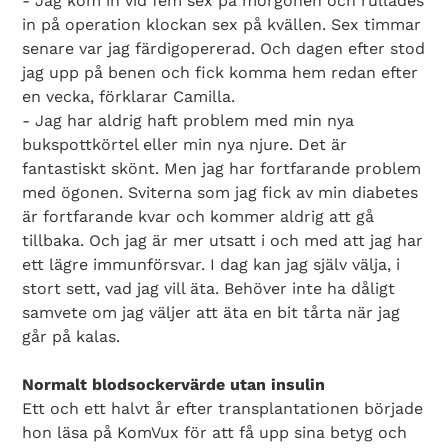
- Jag kom in vid fem sex på morgonen och rullades
in på operation klockan sex på kvällen. Sex timmar
senare var jag färdigopererad. Och dagen efter stod
jag upp på benen och fick komma hem redan efter
en vecka, förklarar Camilla.
- Jag har aldrig haft problem med min nya
bukspottkörtel eller min nya njure. Det är
fantastiskt skönt. Men jag har fortfarande problem
med ögonen. Sviterna som jag fick av min diabetes
är fortfarande kvar och kommer aldrig att gå
tillbaka. Och jag är mer utsatt i och med att jag har
ett lägre immunförsvar. I dag kan jag själv välja, i
stort sett, vad jag vill äta. Behöver inte ha dåligt
samvete om jag väljer att äta en bit tårta när jag
går på kalas.
Normalt blodsockervärde utan insulin
Ett och ett halvt år efter transplantationen började
hon läsa på KomVux för att få upp sina betyg och