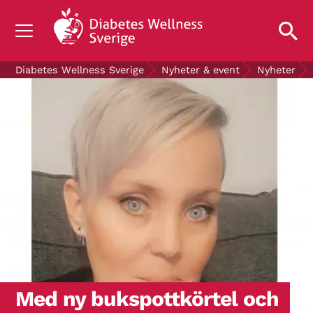
OM DIABETES
Diabetes Wellness Sverige
Nyheter & event
Nyheter
STÖD OSS
FORSKNING
NYHETER & EVENT
OM OSS
GRATIS DIABETESPRODUKTER
Blodsockerkollen
Med ny bukspottkörtel och