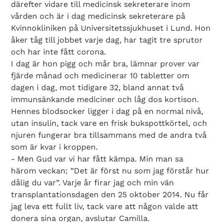
därefter vidare till medicinsk sekreterare inom
vården och är i dag medicinsk sekreterare på
Kvinnokliniken på Universitetssjukhuset i Lund. Hon
åker tåg till jobbet varje dag, har tagit tre sprutor
och har inte fått corona.
I dag är hon pigg och mår bra, lämnar prover var
fjärde månad och medicinerar 10 tabletter om
dagen i dag, mot tidigare 32, bland annat två
immunsänkande mediciner och låg dos kortison.
Hennes blodsocker ligger i dag på en normal nivå,
utan insulin, tack vare en frisk bukspottkörtel, och
njuren fungerar bra tillsammans med de andra två
som är kvar i kroppen.
- Men Gud var vi har fått kämpa. Min man sa
härom veckan; ”Det är först nu som jag förstår hur
dålig du var”. Varje år firar jag och min vän
transplantationsdagen den 25 oktober 2014. Nu får
jag leva ett fullt liv, tack vare att någon valde att
donera sina organ, avslutar Camilla.