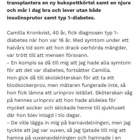
transplantera en ny bukspottkörtel samt en njure
och mår i dag bra och lever utan både
insulinsprutor samt typ 1-diabetes.
Camilla Kronkvist, 40 år, fick diagnosen typ 1-
diabetes när hon var 16 år. Med symtom under ett
halvårs tid som att hon drack oerhörda mängder,
var trött till att mensen försvann.
- En kompis sa då till mig att jag hade alla symtom
för att det var diabetes, fortsätter Camilla.
Hon gick då till skolsköterskan för att ta ett
blodsockerprov, men mätaren fungerade inte, så
hon fick lämna ett urinprov istället. Sköterskan såg
på hennes urinprov att hon hade alldeles för
mycket socker och skickade henne till sjukhuset
där hon blev inlagd i tio dagar.
- De ville lägga in mig på barnavdelningen, men jag
tyckte att jag var vuxen, så jag tjatade till mig att
hamna på vuxenavdelningen och hamnade i en