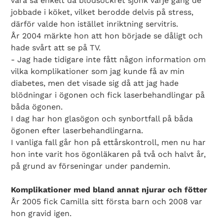
vara så enkelt då blodsockret sjönk varje gång de
jobbade i köket, vilket berodde delvis på stress,
därför valde hon istället inriktning servitris.
År 2004 märkte hon att hon började se dåligt och
hade svårt att se på TV.
- Jag hade tidigare inte fått någon information om
vilka komplikationer som jag kunde få av min
diabetes, men det visade sig då att jag hade
blödningar i ögonen och fick laserbehandlingar på
båda ögonen.
I dag har hon glasögon och synbortfall på båda
ögonen efter laserbehandlingarna.
I vanliga fall går hon på ettårskontroll, men nu har
hon inte varit hos ögonläkaren på två och halvt år,
på grund av förseningar under pandemin.
Komplikationer med bland annat njurar och fötter
År 2005 fick Camilla sitt första barn och 2008 var
hon gravid igen.