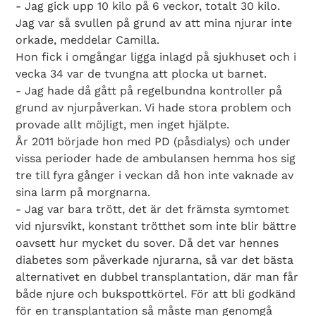
- Jag gick upp 10 kilo på 6 veckor, totalt 30 kilo.
Jag var så svullen på grund av att mina njurar inte
orkade, meddelar Camilla.
Hon fick i omgångar ligga inlagd på sjukhuset och i
vecka 34 var de tvungna att plocka ut barnet.
- Jag hade då gått på regelbundna kontroller på
grund av njurpåverkan. Vi hade stora problem och
provade allt möjligt, men inget hjälpte.
År 2011 började hon med PD (påsdialys) och under
vissa perioder hade de ambulansen hemma hos sig
tre till fyra gånger i veckan då hon inte vaknade av
sina larm på morgnarna.
- Jag var bara trött, det är det främsta symtomet
vid njursvikt, konstant trötthet som inte blir bättre
oavsett hur mycket du sover. Då det var hennes
diabetes som påverkade njurarna, så var det bästa
alternativet en dubbel transplantation, där man får
både njure och bukspottkörtel. För att bli godkänd
för en transplantation så måste man genomgå