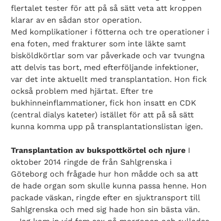
flertalet tester för att på så sätt veta att kroppen
klarar av en sådan stor operation.
Med komplikationer i fötterna och tre operationer i
ena foten, med frakturer som inte läkte samt
bisköldkörtlar som var påverkade och var tvungna
att delvis tas bort, med efterföljande infektioner,
var det inte aktuellt med transplantation. Hon fick
också problem med hjärtat. Efter tre
bukhinneinflammationer, fick hon insatt en CDK
(central dialys kateter) istället för att på så sätt
kunna komma upp på transplantationslistan igen.
Transplantation av bukspottkörtel och njure
I
oktober 2014 ringde de från Sahlgrenska i
Göteborg och frågade hur hon mådde och sa att
Search Diabetes Wellness Sverige
de hade organ som skulle kunna passa henne. Hon
packade väskan, ringde efter en sjuktransport till
Sahlgrenska och med sig hade hon sin bästa vän.