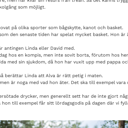
, men har kvar sin resurs från trean. Så det känns tryggt o
skolgång som möjligt.
ovat på olika sporter som bågskytte, kanot och basket.
j som den senaste tiden har spelat mycket basket. Hon är
är antingen Linda eller David med.
ddag hos en kompis, men inte sovit borta, förutom hos h
udda med sin sjukdom, då hon har vuxit upp med pappa oc
å berättar Linda att Alva är rätt petig i maten.
men är noga med vad hon äter. Det ska till exempel vara 
ersötade drycker, men generellt sett har de inte gjort någ
å hon till exempel får sitt lördagsgodis på dagen där vi fy