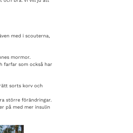
ch bra. Vi vill ju att
 även med i scouterna,
ennes mormor.
h farfar som också har
rätt sorts korv och
ra större förändringar.
ller på med mer insulin