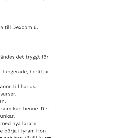
a till Dexcom 6.
ändes det tryggt för
t fungerade, berättar
nns till hands.
surser.
an.
an som kan henne. Det
funkar.
 med nya lärare.
e börja i fyran. Hon