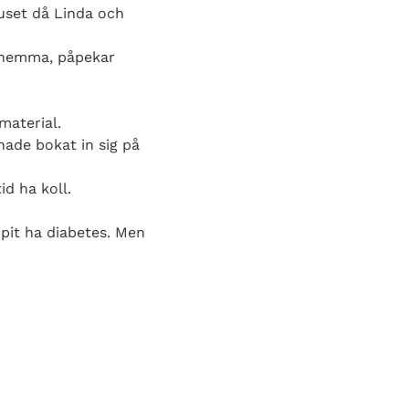
huset då Linda och
t hemma, påpekar
material.
t hade bokat in sig på
d ha koll.
ppit ha diabetes. Men