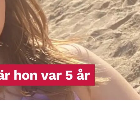
producera insulin eller det insulin som
produceras fungerar inte (så kallad
insulinresistens).
är hon var 5 år