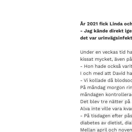
År 2021 fick Linda oc
- Jag kände direkt i
det var urinvägsinfekt
Under en veckas tid h
kissat mycket, även på
- Hon hade också varit 
I och med att David h
- Vi kollade då blods
På måndag morgon ringde
måndagen kontrollerad
Det blev tre nätter på
Alva inte ville vara kv
- På tisdagen efter pås
diabetes av dietist, d
Mellan april och novem