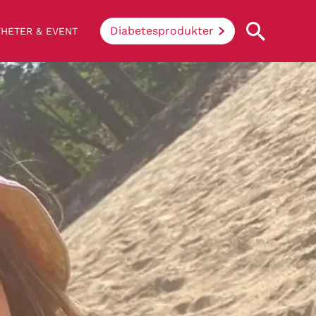
Diabetesprodukter
HETER & EVENT
Vad innebär diabetes?
Enkelt uttryckt hindrar sjukdomen
kroppen ifrån att konvertera socker och
stärkelse från mat till energi. Vid
diabetes klarar inte kroppen av att