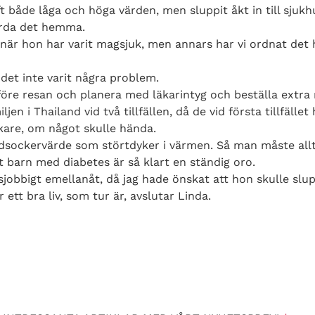
t både låga och höga värden, men sluppit åkt in till sjuk
ärda det hemma.
n när hon har varit magsjuk, men annars har vi ordnat de
det inte varit några problem.
 före resan och planera med läkarintyg och beställa extra 
jen i Thailand vid två tillfällen, då de vid första tillfälle
kare, om något skulle hända.
dsockervärde som störtdyker i värmen. Så man måste allti
ett barn med diabetes är så klart en ständig oro.
ssjobbigt emellanåt, då jag hade önskat att hon skulle slu
ett bra liv, som tur är, avslutar Linda.