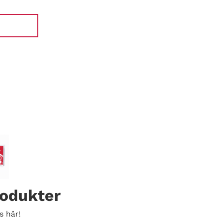
rodukter
s här!