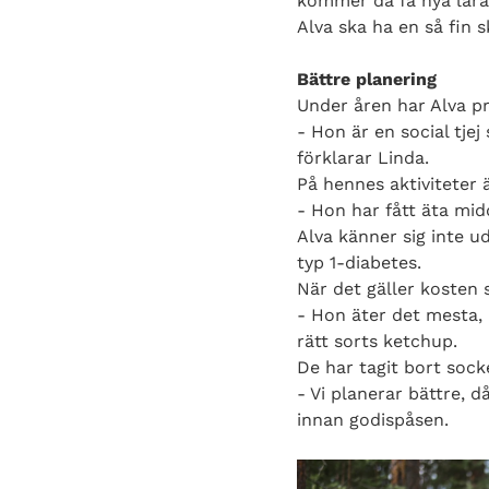
kommer då få nya lärare
Alva ska ha en så fin 
Bättre planering
Under åren har Alva pr
- Hon är en social tje
förklarar Linda.
På hennes aktiviteter 
- Hon har fått äta mi
Alva känner sig inte 
typ 1-diabetes.
När det gäller kosten s
- Hon äter det mesta, 
rätt sorts ketchup.
De har tagit bort sock
- Vi planerar bättre, d
innan godispåsen.