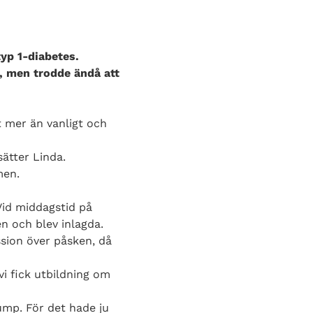
yp 1-diabetes.
, men trodde ändå att
 mer än vanligt och
sätter Linda.
men.
 Vid middagstid på
n och blev inlagda.
ssion över påsken, då
 vi fick utbildning om
pump. För det hade ju