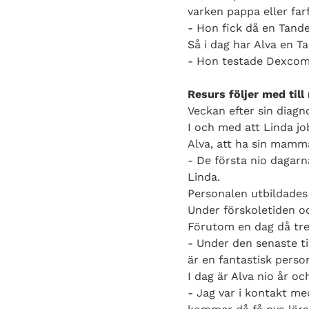
varken pappa eller farf
- Hon fick då en Tand
Så i dag har Alva en 
- Hon testade Dexcom 7
Resurs följer med till
Veckan efter sin diagn
I och med att Linda j
Alva, att ha sin mamma
- De första nio dagarn
Linda.
Personalen utbildades 
Under förskoletiden och
Förutom en dag då tre 
- Under den senaste ti
är en fantastisk person
I dag är Alva nio år o
- Jag var i kontakt me