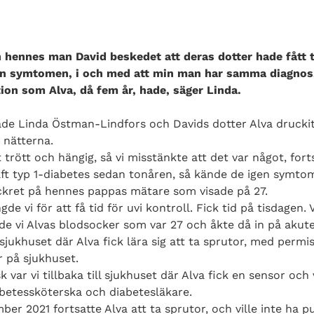
h hennes man David beskedet att deras dotter hade fått t
gen symtomen, i och med att min man har samma diagnos
ion som Alva, då fem år, hade, säger Linda.
ade Linda Östman-Lindfors och Davids dotter Alva druckit
 nätterna.
trött och hängig, så vi misstänkte att det var något, fort
aft typ 1-diabetes sedan tonåren, så kände de igen symto
ockret på hennes pappas mätare som visade på 27.
 vi för att få tid för uvi kontroll. Fick tid på tisdagen.
e vi Alvas blodsocker som var 27 och åkte då in på akute
 sjukhuset där Alva fick lära sig att ta sprutor, med permi
ar på sjukhuset.
k var vi tillbaka till sjukhuset där Alva fick en sensor och
iabetessköterska och diabetesläkare.
ber 2021 fortsatte Alva att ta sprutor, och ville inte ha 