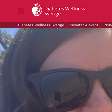
Search Diabetes Wellness Sverige
Diabetes Wellness Sverige
Nyheter & event
Nyh
OM DIABETES
STÖD OSS
FORSKNING
NYHETER & EVENT
OM OSS
GRATIS DIABETESPRODUKTER
Blodsockerkollen