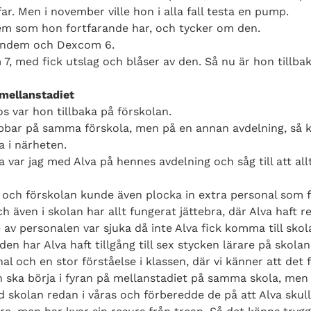
ar. Men i november ville hon i alla fall testa en pump.
em som hon fortfarande har, och tycker om den.
Tandem och Dexcom 6.
, med fick utslag och blåser av den. Så nu är hon tillbak
 mellanstadiet
os var hon tillbaka på förskolan.
obbar på samma förskola, men på en annan avdelning, så k
 i närheten.
a var jag med Alva på hennes avdelning och såg till att all
och förskolan kunde även plocka in extra personal som fa
 även i skolan har allt fungerat jättebra, där Alva haft re
av personalen var sjuka då inte Alva fick komma till skol
den har Alva haft tillgång till sex stycken lärare på skol
al och en stor förståelse i klassen, där vi känner att det 
ch ska börja i fyran på mellanstadiet på samma skola, men
d skolan redan i våras och förberedde de på att Alva skull