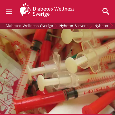
OM DIABETES
Diabetes Wellness Sverige
Nyheter & event
Nyheter
STÖD OSS
FORSKNING
NYHETER & EVENT
OM OSS
GRATIS DIABETESPRODUKTER
Blodsockerkollen