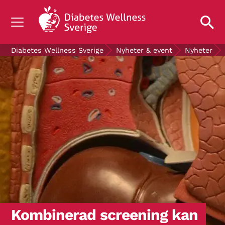
OM DIABETES
Diabetes Wellness Sverige
Nyheter & event
Nyheter
STÖD OSS
FORSKNING
NYHETER & EVENT
OM OSS
GRATIS DIABETESPRODUKTER
Blodsockerkollen
Kombinerad screening kan