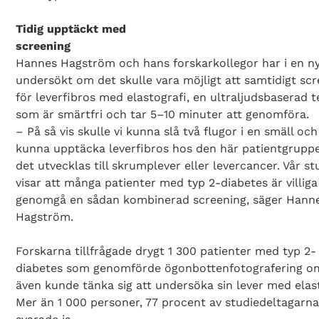
Tidig upptäckt med
screeni
Hannes Hagström och hans forskarkollegor har i en ny
undersökt om det skulle vara möjligt att samtidigt sc
för leverfibros med elastografi, en ultraljudsbaserad t
som är smärtfri och tar 5–10 minuter att genomföra.
– På så vis skulle vi kunna slå två flugor i en smäll oc
kunna upptäcka leverfibros hos den här patientgrupp
det utvecklas till skrumplever eller levercancer. Vår st
visar att många patienter med typ 2-diabetes är villiga
genomgå en sådan kombinerad screening, säger Hann
Hagström.
Forskarna tillfrågade drygt 1 300 patienter med typ 2-
diabetes som genomförde ögonbottenfotografering o
även kunde tänka sig att undersöka sin lever med elast
Mer än 1 000 personer, 77 procent av studiedeltagarna