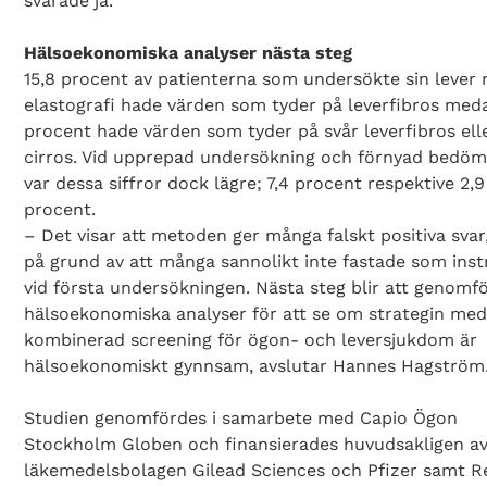
svarade ja.
Hälsoekonomiska analyser nästa steg
15,8 procent av patienterna som undersökte sin lever
elastografi hade värden som tyder på leverfibros med
procent hade värden som tyder på svår leverfibros ell
cirros. Vid upprepad undersökning och förnyad bedö
var dessa siffror dock lägre; 7,4 procent respektive 2,9
procent.
– Det visar att metoden ger många falskt positiva svar,
på grund av att många sannolikt inte fastade som inst
vid första undersökningen. Nästa steg blir att genomf
hälsoekonomiska analyser för att se om strategin me
kombinerad screening för ögon- och leversjukdom är
hälsoekonomiskt gynnsam, avslutar Hannes Hagström
Studien genomfördes i samarbete med Capio Ögon
Stockholm Globen och finansierades huvudsakligen a
läkemedelsbolagen Gilead Sciences och Pfizer samt R