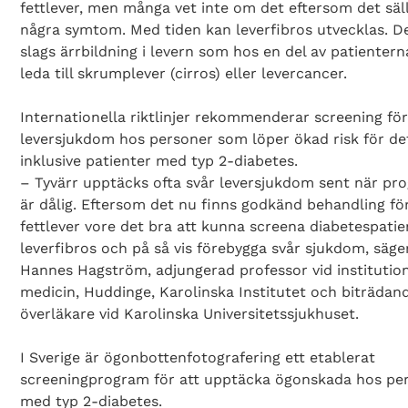
fettlever, men många vet inte om det eftersom det säl
några symtom. Med tiden kan leverfibros utvecklas. D
slags ärrbildning i levern som hos en del av patienter
leda till skrumplever (cirros) eller levercancer.
Internationella riktlinjer rekommenderar screening fö
leversjukdom hos personer som löper ökad risk för de
inklusive patienter med typ 2-diabetes.
– Tyvärr upptäcks ofta svår leversjukdom sent när pr
är dålig. Eftersom det nu finns godkänd behandling fö
fettlever vore det bra att kunna screena diabetespatie
leverfibros och på så vis förebygga svår sjukdom, säge
Hannes Hagström, adjungerad professor vid institutio
medicin, Huddinge, Karolinska Institutet och biträdan
överläkare vid Karolinska Universitetssjukhuset.
I Sverige är ögonbottenfotografering ett etablerat
screeningprogram för att upptäcka ögonskada hos pe
med typ 2-diabetes.