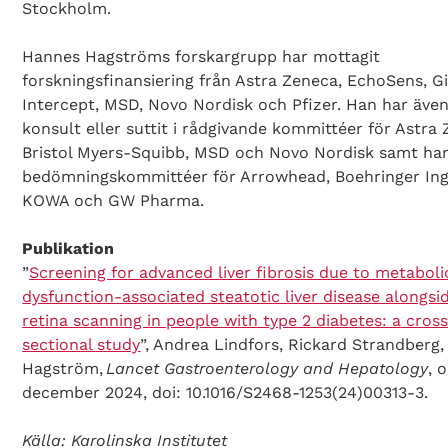
Stockholm.
Hannes Hagströms forskargrupp har mottagit
forskningsfinansiering från Astra Zeneca, EchoSens, Gi
Intercept, MSD, Novo Nordisk och Pfizer. Han har även
konsult eller suttit i rådgivande kommittéer för Astra
Bristol Myers-Squibb, MSD och Novo Nordisk samt har 
bedömningskommittéer för Arrowhead, Boehringer Ing
KOWA och GW Pharma.
Publikation
”
Screening for advanced liver fibrosis due to metaboli
dysfunction-associated steatotic liver disease alongsi
retina scanning in people with type 2 diabetes: a cros
sectional study
”, Andrea Lindfors, Rickard Strandberg
Hagström,
Lancet Gastroenterology and Hepatology
, 
december 2024, doi: 10.1016/S2468-1253(24)00313-3.
Källa: Karolinska Institutet